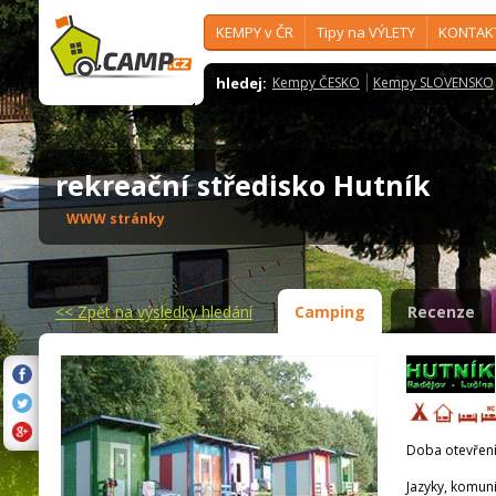
KEMPY v ČR
Tipy na VÝLETY
KONTAK
hledej:
Kempy ČESKO
Kempy SLOVENSKO
rekreační středisko Hutník
WWW stránky
<<
Zpět na výsledky hledání
Camping
Recenze
Doba otevření
Jazyky, komun