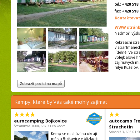
tel.:
+420 518 
fax:
+420 518 
Kontaktovat
WWW stránk
Nadmoř. výšk
Rekreační stře
v apartmánech
jídelně. Ve stř
volejbalové hř
zajímavých mí
mlýn Kuželov,
Kempy, které by Vás také mohly zajímat
eurocamping Bojkovice
autocamp Fre
Štefánikova 1008, 687 71 Bojkovice
Strachotín
Šakvická 3, 693 01 S
Kemp se nachází na okraji
města Bojkovice v blízkosti