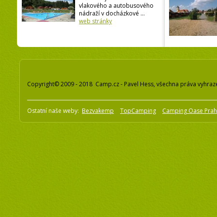
vlakového a autobusového
nádraží v docházkové ...
web stránky
Copyright© 2009 - 2018 Camp.cz - Pavel Hess, všechna práva vyhraz
Ostatní naše weby:
Bezvakemp
TopCamping
Camping Oase Pra