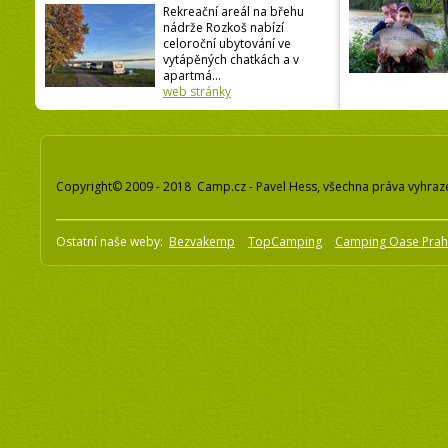
Rekreační areál na břehu
nádrže Rozkoš nabízí
celoroční ubytování ve
vytápěných chatkách a v
apartmá...
web stránky
Copyright© 2009 - 2018 Camp.cz - Pavel Hess, všechna práva vyhraz
Ostatní naše weby:
Bezvakemp
TopCamping
Camping Oase Pra