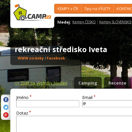
KEMPY v ČR
Tipy na VÝLETY
KONTAK
hledej:
Kempy ČESKO
Kempy SLOVENSKO
rekreační středisko Iveta
WWW stránky
/
Facebook
<<
Zpět na výsledky hledání
Camping
Recenze
*
*
Jméno
Email
*
Dotaz