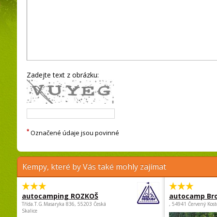
Zadejte text z obrázku:
*
Označené údaje jsou povinné
Kempy, které by Vás také mohly zajímat
autocamping ROZKOŠ
autocamp Br
Třída.T.G.Masaryka 836, 55203 Česká
, 54941 Červený Kost
Skalice