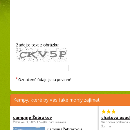
Zadejte text z obrázku:
*
Označené údaje jsou povinné
Kempy, které by Vás také mohly zajímat
camping Žebrákov
chatová osad
Žebrákov 3, 58291 Světlá nad Sázavou
Vranovská přehrada -
Šumná
Camping Žebrákov je