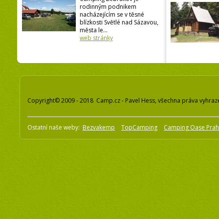
rodinným podnikem
nacházejícím se v těsné
blízkosti Světlé nad Sázavou,
města le...
web stránky
Copyright© 2009 - 2018 Camp.cz - Pavel Hess, všechna práva vyhraz
Ostatní naše weby:
Bezvakemp
TopCamping
Camping Oase Pra