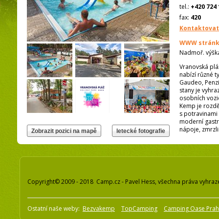
tel.:
+420 724 
fax:
420
Kontaktovat
WWW stránk
Nadmoř. výšk
Vranovská pláž
nabízí různé 
Gaudeo, Penzio
stany je vyhra
osobních vozi
Kemp je rozděl
s potravinami 
moderní gastr
nápoje, zmrzli
Copyright© 2009 - 2018 Camp.cz - Pavel Hess, všechna práva vyhraz
Ostatní naše weby:
Bezvakemp
TopCamping
Camping Oase Pra