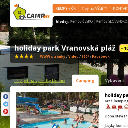
KEMPY v ČR
Tipy na VÝLETY
KONTAK
hledej:
Kempy ČESKO
Kempy SLOVENSKO
holiday park Vranovská pláž
- 1
WWW stránky
/
Video
/
360º
/
Facebook
<<
Zpět na výsledky hledání
Camping
Vybavení
holiday p
Areál kemping
Doba otevření
Jazyky, komun