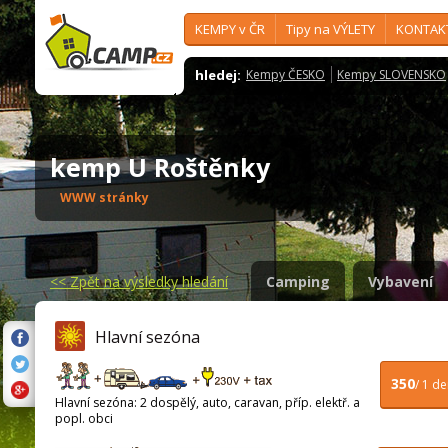
KEMPY v ČR
Tipy na VÝLETY
KONTAK
hledej:
Kempy ČESKO
Kempy SLOVENSKO
kemp U Roštěnky
WWW stránky
<<
Zpět na výsledky hledání
Camping
Vybavení
Hlavní sezóna
350
/ 1 d
Hlavní sezóna: 2 dospělý, auto, caravan, příp. elektř. a
popl. obci