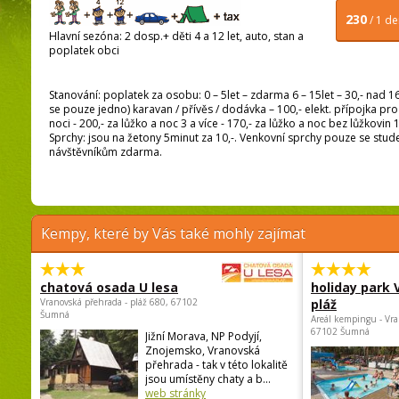
230
/ 1 d
Hlavní sezóna: 2 dosp.+ děti 4 a 12 let, auto, stan a
poplatek obci
Stanování: poplatek za osobu: 0 – 5let – zdarma 6 – 15let – 30,- nad 16 l
se pouze jedno) karavan / přívěs / dodávka – 100,- elekt. přípojka pro
noci - 200,- za lůžko a noc 3 a více - 170,- za lůžko a noc bez lůžkovi
Sprchy: jsou na žetony 5minut za 10,-. Venkovní sprchy pouze se stude
návštěvníkům zdarma.
Kempy, které by Vás také mohly zajímat
chatová osada U lesa
holiday park
Vranovská přehrada - pláž 680, 67102
pláž
Šumná
Areál kempingu - Vra
67102 Šumná
Jižní Morava, NP Podyjí,
Znojemsko, Vranovská
přehrada - tak v této lokalitě
jsou umístěny chaty a b...
web stránky