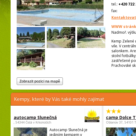
tel.:
+420 722 
fax:
Kontaktovat
WWW stránk
Nadmoř. výšk
Kemp Zelené ú
vile. V centrá
salonkem. Areá
stolní fotbálk
zastřešené po
Prachovské sk
Kempy, které by Vás také mohly zajímat
autocamp Slunečná
camp Dolce T
, 54344 Čistá v Krkonoších
Oblanov 37, 54101 
Autocamp Slunečná je
jediným kempem v