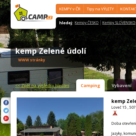
KEMPY v ČR
Tipy na VÝLETY
KONTAK
hledej:
Kempy ČESKO
Kempy SLOVENSKO
kemp Zelené údolí
WWW stránky
<<
Zpět na výsledky hledání
Camping
Vybavení
kemp Zele
Loveč 15 , 50
Doba otevření
Jazyky, komun