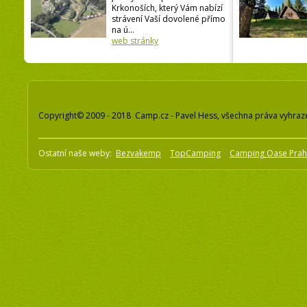
Krkonoších, který Vám nabízí
strávení Vaší dovolené přímo
na ú...
web stránky
Copyright© 2009 - 2018 Camp.cz - Pavel Hess, všechna práva vyhraz
Ostatní naše weby:
Bezvakemp
TopCamping
Camping Oase Pra