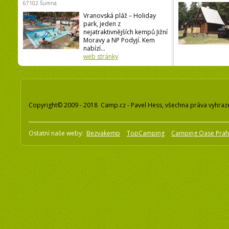
67102 Šumná
Vranovská pláž – Holiday
park, jeden z
nejatraktivnějších kempů Jižní
Moravy a NP Podyjí. Kem
nabízí...
web stránky
Copyright© 2009 - 2018 Camp.cz - Pavel Hess, všechna práva vyhraz
Ostatní naše weby:
Bezvakemp
TopCamping
Camping Oase Pra