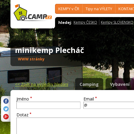
KEMPY v ČR
Tipy na VÝLETY
KONTAK
hledej:
Kempy ČESKO
Kempy SLOVENSKO
minikemp Plecháč
WWW stránky
<<
Zpět na výsledky hledání
Camping
Vybavení
*
*
Jméno
Email
*
Dotaz