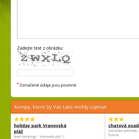
Zadejte text z obrázku:
*
Označené údaje jsou povinné
Kempy, které by Vás také mohly zajímat
holiday park Vranovská
chatová osad
pláž
Vranovská přehrada -
Šumná
Areál kempingu - Vranovská pláž 1,