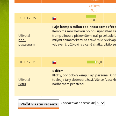
dojem
Celkem
9,50
13.03.2025
10,0
Fajn kemp s milou rodinnou atmosfér
Kemp má moc hezkou polohu uprostřed zeleně
Uživatel
trampolínou a pískovištem, náš prcek zde by
pod-
milými animátorkami nás také mile překvapil
pustevnami
vybavená. Lůžkoviny v ceně chatky. Líbilo s
03.07.2021
9,0
S dětmi...
Klidný, pohodový kemp. Fajn personál. Ohniš
Uživatel
toalet je taky dobrodružství. Vše se "zasek
PetrK
nádherném prostředí.
Zobrazovat na stránku:
Vložit vlastní recenzi