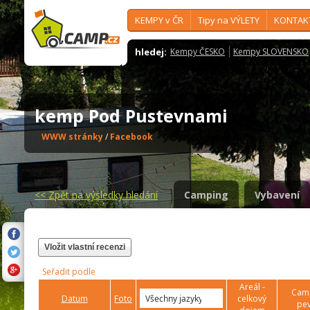
KEMPY v ČR
Tipy na VÝLETY
KONTAK
hledej:
Kempy ČESKO
Kempy SLOVENSKO
kemp Pod Pustevnami
WWW stránky
/
Facebook
<<
Zpět na výsledky hledání
Camping
Vybavení
Vložit vlastní recenzi
Seřadit podle
Areál -
Camp
Datum
Foto
celkový
pev