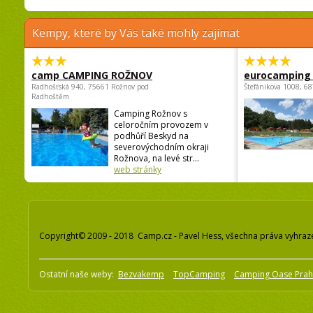
Kempy, které by Vás také mohly zajímat
camp CAMPING ROŽNOV
eurocamping 
Radhošťská 940, 75661 Rožnov pod
Štefánikova 1008, 68
Radhoštěm
Camping Rožnov s
celoročním provozem v
podhůří Beskyd na
severovýchodním okraji
Rožnova, na levé str...
web stránky
Copyright© 2009 - 2018 Camp.cz - Pavel Hess, všechna práva vyhraz
Ostatní naše weby:
Bezvakemp
TopCamping
Camping Oase Pra