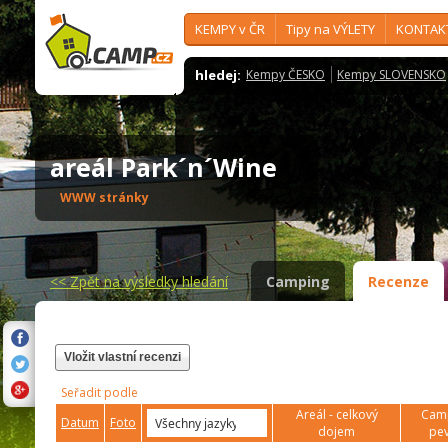
KEMPY v ČR
Tipy na VÝLETY
KONTAK
hledej:
Kempy ČESKO
Kempy SLOVENSKO
areál Park´n´Wine
WWW stránky
<<
Zpět na výsledky hledání
Camping
Recenze
Vložit vlastní recenzi
Seřadit podle
Areál - celkový
Camp
Datum
Foto
dojem
pev