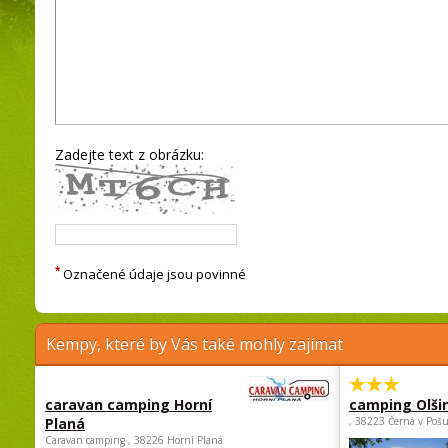
Zadejte text z obrázku:
*
Označené údaje jsou povinné
Kempy, které by Vás také mohly zajímat
caravan camping Horní
camping Olši
Planá
, 38223 Černá v Poš
Caravan camping , 38226 Horní Planá