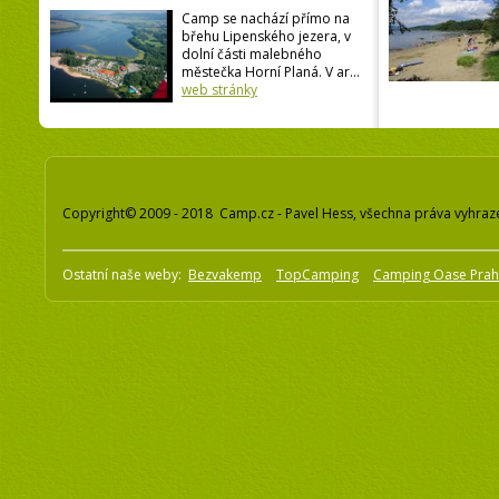
Camp se nachází přímo na
břehu Lipenského jezera, v
dolní části malebného
městečka Horní Planá. V ar...
web stránky
Copyright© 2009 - 2018 Camp.cz - Pavel Hess, všechna práva vyhraz
Ostatní naše weby:
Bezvakemp
TopCamping
Camping Oase Pra