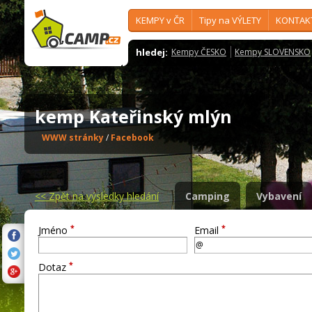
KEMPY v ČR
Tipy na VÝLETY
KONTAK
hledej:
Kempy ČESKO
Kempy SLOVENSKO
kemp Kateřinský mlýn
WWW stránky
/
Facebook
<<
Zpět na výsledky hledání
Camping
Vybavení
*
*
Jméno
Email
*
Dotaz