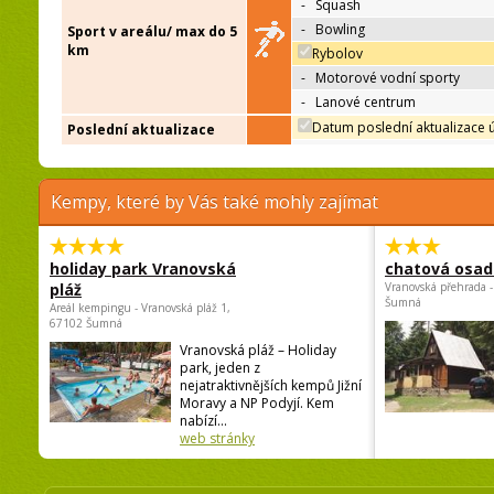
-
Squash
-
Bowling
Sport v areálu/ max do 5
km
Rybolov
-
Motorové vodní sporty
-
Lanové centrum
Datum poslední aktualizace 
Poslední aktualizace
Kempy, které by Vás také mohly zajímat
holiday park Vranovská
chatová osad
pláž
Vranovská přehrada -
Šumná
Areál kempingu - Vranovská pláž 1,
67102 Šumná
Vranovská pláž – Holiday
park, jeden z
nejatraktivnějších kempů Jižní
Moravy a NP Podyjí. Kem
nabízí...
web stránky