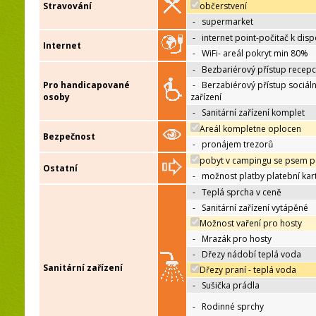
Stravování
občerstvení
-
supermarket
-
internet point-počitač k disp
Internet
-
WiFi- areál pokryt min 80%
-
Bezbariérový přístup recep
Pro handicapované
-
Berzabiérový přístup sociáln
osoby
zařízení
-
Sanitární zařízení komplet
Areál kompletne oplocen
Bezpečnost
-
pronájem trezorů
pobyt v campingu se psem p
Ostatní
-
možnost platby platební kar
-
Teplá sprcha v ceně
-
Sanitární zařízení vytápěné
Možnost vaření pro hosty
-
Mrazák pro hosty
-
Dřezy nádobí teplá voda
Sanitární zařízení
Dřezy praní - teplá voda
-
Sušička prádla
-
Rodinné sprchy