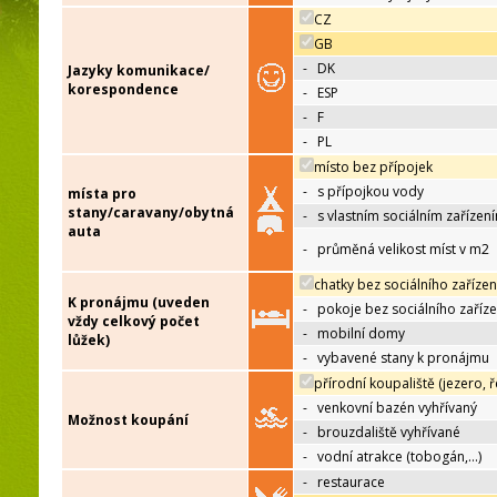
CZ
GB
-
DK
Jazyky komunikace/
korespondence
-
ESP
-
F
-
PL
místo bez přípojek
-
s přípojkou vody
místa pro
stany/caravany/obytná
-
s vlastním sociálním zařízen
auta
-
průměná velikost míst v m2
chatky bez sociálního zařízen
K pronájmu (uveden
-
pokoje bez sociálního zaříze
vždy celkový počet
-
mobilní domy
lůžek)
-
vybavené stany k pronájmu
přírodní koupaliště (jezero, ř
-
venkovní bazén vyhřívaný
Možnost koupání
-
brouzdaliště vyhřívané
-
vodní atrakce (tobogán,…)
-
restaurace