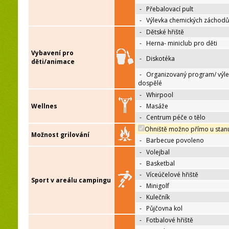
-
Přebalovací pult
-
Výlevka chemických záchodů
-
Dětské hřiště
-
Herna- miniclub pro děti
Vybavení pro
-
Diskotéka
děti/animace
-
Organizovaný program/ výle
dospělé
-
Whirpool
Wellnes
-
Masáže
-
Centrum péče o tělo
Ohniště možno přímo u stan
Možnost grilování
-
Barbecue povoleno
-
Volejbal
-
Basketbal
-
Víceúčelové hřiště
Sport v areálu campingu
-
Minigolf
-
Kulečník
-
Půjčovna kol
-
Fotbalové hřiště