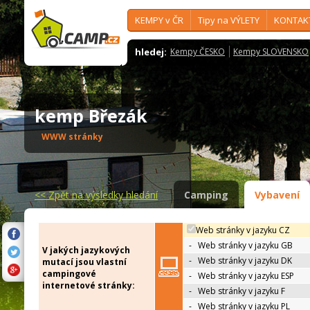
KEMPY v ČR
Tipy na VÝLETY
KONTAK
hledej:
Kempy ČESKO
Kempy SLOVENSKO
kemp Březák
WWW stránky
<<
Zpět na výsledky hledání
Camping
Vybavení
Web stránky v jazyku CZ
-
Web stránky v jazyku GB
V jakých jazykových
-
Web stránky v jazyku DK
mutací jsou vlastní
campingové
-
Web stránky v jazyku ESP
internetové stránky:
-
Web stránky v jazyku F
-
Web stránky v jazyku PL