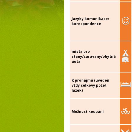
Jazyky komunikace/
korespondence
místa pro
stany/caravany/obytná
auta
K pronájmu (uveden
vždy celkový počet
lůžek)
Možnost koupání