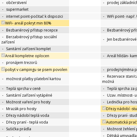
-
občerstvení
-
prodej základníc
-
supermarket
-
internet point-počitač k dispozici
-
WiFi point- např.
WiFi- areál pokryt min 80%
-
Bezbariérový přístup recepce
-
Bezbariérový pří
-
Berzabiérový přístup sociální
-
Jen bezbariérov
zařízení
-
Sanitární zařízení komplet
Areál kompletne oplocen
-
Areál hlídán- ka
-
pronájem trezorů
pobyt v campingu se psem povolen
-
prodej/výměna p
-
Rezervace stan/c
-
možnost platby platební kartou
možná
-
Teplá sprcha v ceně
-
Teplá sprcha za 
-
Sanitární zařízení vytápěné
-
Uzav. místnost- 
-
Možnost vaření pro hosty
-
Lednička pro hos
-
Mrazák pro hosty
Dřezy nádobí -st
-
Dřezy nádobí teplá voda
-
Dřezy praní- stu
-
Dřezy praní - teplá voda
Automatická prač
-
Sušička prádla
-
Možnost žehlení 
-
Dětská umyvadla