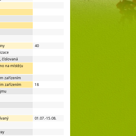
iny
40
lizace
, číslovaná
mo na místě(u
ím zařízením
ím zařízením
18
ájmu
ívaný
01.07.-15.08.
way