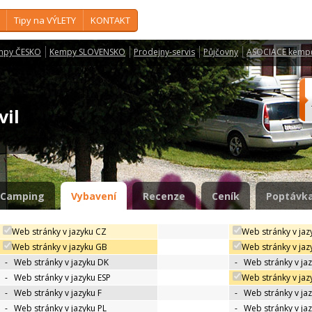
Tipy na VÝLETY
KONTAKT
mpy ČESKO
Kempy SLOVENSKO
Prodejny-servis
Půjčovny
ASOCIACE kemp
vil
Camping
Vybavení
Recenze
Ceník
Poptávka
Web stránky v jazyku CZ
Web stránky v jaz
Web stránky v jazyku GB
Web stránky v jaz
-
Web stránky v jazyku DK
-
Web stránky v jaz
-
Web stránky v jazyku ESP
Web stránky v jaz
-
Web stránky v jazyku F
-
Web stránky v ja
-
Web stránky v jazyku PL
-
Web stránky v ja