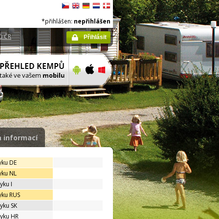
*přihlášen:
nepřihlášen
ů ČR
Přihlásit
 informací
yku DE
yku NL
yku I
yku RUS
zyku SK
zyku HR