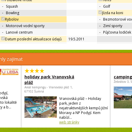
-
Squash
-
Golf
-
Bowling
Jízda na koni
Rybolov
-
Bezmotorové vod
-
Motorové vodní sporty
-
Zimí sporty
-
Lanové centrum
-
Půjčovna lodiček
Datum poslední aktualizace údajů
19.5.2011
ly zajímat
holiday park Vranovská
camping
pláž
Žebrákov 3, 
Areál kempingu - Vranovská pláž 1,
67102 Šumná
odyjí,
ovská
Vranovská pláž – Holiday
to lokalitě
park, jeden z
y a b...
nejatraktivnějších kempů Jižní
Moravy a NP Podyjí. Kem
nabízí...
web stránky