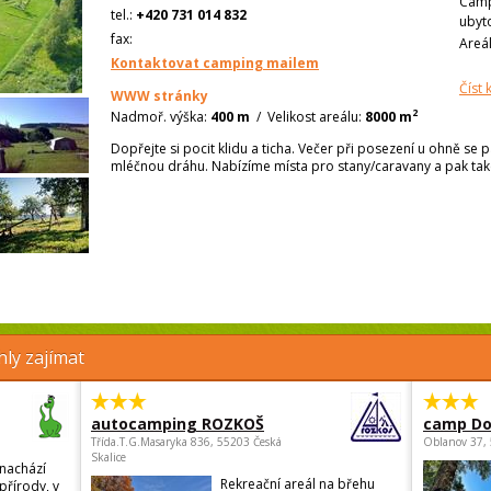
Camp
tel.:
+420 731 014 832
ubyt
fax:
Areá
Kontaktovat camping mailem
Číst
WWW stránky
2
Nadmoř. výška:
400 m
/
Velikost areálu:
8000 m
Dopřejte si pocit klidu a ticha. Večer při posezení u ohně s
mléčnou dráhu. Nabízíme místa pro stany/caravany a pak tak
ly zajímat
autocamping ROZKOŠ
camp Do
Třída.T.G.Masaryka 836, 55203 Česká
Oblanov 37,
Skalice
nachází
Rekreační areál na břehu
přírody, v