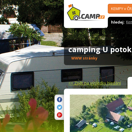
KEMPY v ČR
hledej:
Ke
camping U poto
WWW stránky
<<
Zpět na výsledky hledání