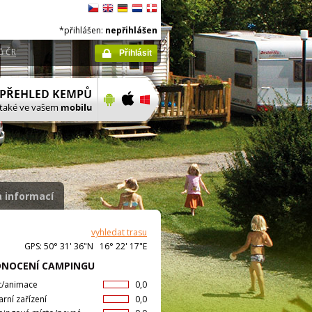
*přihlášen:
nepřihlášen
ů ČR
Přihlásit
 informací
vyhledat trasu
GPS: 50° 31' 36"N 16° 22' 17"E
NOCENÍ CAMPINGU
t/animace
0,0
arní zařízení
0,0