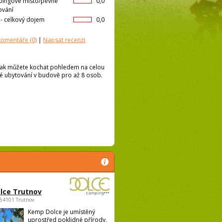
ingové místo/pevné
0,0
ování
l- celkový dojem
0,0
 komentáře
(0)
|
Napsat recenzi
e pak můžete kochat pohledem na celou
é ubytování v budově pro až 8 osob.
lce Trutnov
 54101 Trutnov
Kemp Dolce je umístěný
uprostřed poklidné přírody,