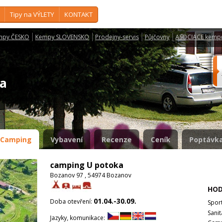
Tipy na VÝLETY
KONTAKT
mpy ČESKO
Kempy SLOVENSKO
Prodejny-servis
Půjčovny
ASOCIACE kemp
ka
Camping
Vybavení
Recenze
Ceník
Poptávka
camping U potoka
Bozanov 97 , 54974 Bozanov
HOD
01.04.-30.09.
Doba otevření:
Spor
Sanit
Jazyky, komunikace: