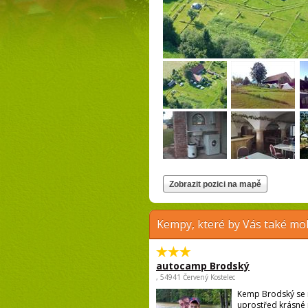
Kempy, které by Vás také moh
autocamp Brodský
, 54941 Červený Kostelec
Kemp Brodský se 
uprostřed krásné 