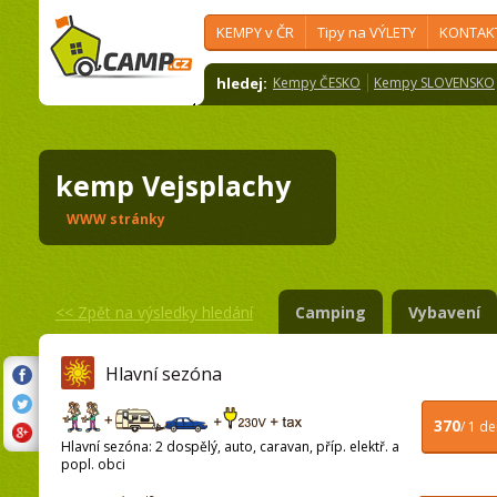
KEMPY v ČR
Tipy na VÝLETY
KONTAK
hledej:
Kempy ČESKO
Kempy SLOVENSKO
kemp Vejsplachy
WWW stránky
<<
Zpět na výsledky hledání
Camping
Vybavení
Hlavní sezóna
370
/ 1 d
Hlavní sezóna: 2 dospělý, auto, caravan, příp. elektř. a
popl. obci