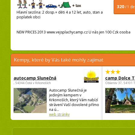
320
/ 1 d
Hlavní sezóna: 2 dosp.+ děti 4 a 12 let, auto, stan a
poplatek obci
NEW PRICES 2013 www.vejsplachycamp.cz U nás jen 100 Czk osoba
Kempy, které by Vás také mohly zajímat
autocamp Slunečná
camp Dolce T
, 54344 Čistá v Krkonoších
Oblanov 37, 54101 
Autocamp Slunečná je
jediným kempem v
Krkonoších, který Vám nabízí
strávení Vaší dovolené přímo
na ú...
web stránky