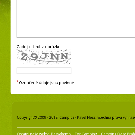
Zadejte text z obrázku:
*
Označené údaje jsou povinné
Copyright© 2009 - 2018 Camp.cz - Pavel Hess, všechna práva vyhraz
Ostatní naše weby:
Bezvakemp
TopCamping
Camping Oase Pra