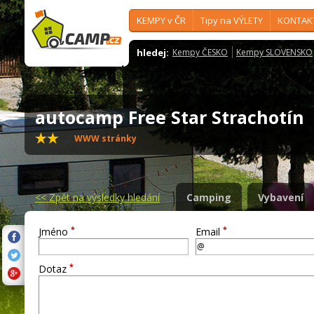
KEMPY v ČR
Tipy na VÝLETY
KONTAK
hledej:
Kempy ČESKO
Kempy SLOVENSKO
autocamp Free Star Strachotín
WWW stránky
<<
Zpět na výsledky hledání
Camping
Vybavení
*
*
Jméno
Email
*
Dotaz