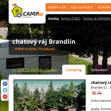
KEMPY v ČR
Tipy na VÝLETY
KONTAK
hledej:
Kempy ČESKO
Kempy SLOVENSKO
chatový ráj Brandlín
WWW stránky
/
Facebook
<<
Zpět na výsledky hledání
Camping
Vybavení
chatový rá
Brandlín 52 , 
Doba otevření
Jazyky, komun