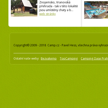
Znojemsko, Vranovská
přehrada - tak v této lokalitě
jsou umístěny chaty a b...
web stránky
Copyright© 2009 - 2018 Camp.cz - Pavel Hess, všechna práva vyhraz
Ostatní naše weby:
Bezvakemp
TopCamping
Camping Oase Pra