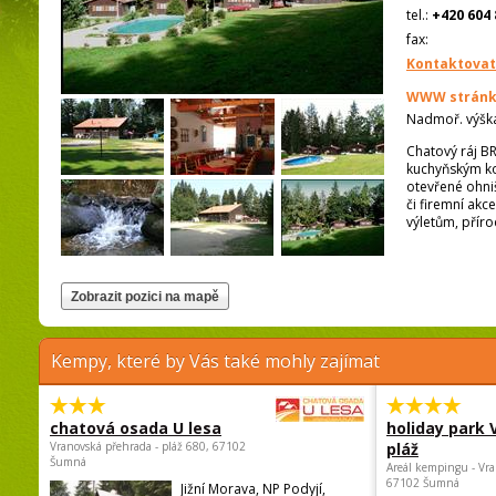
tel.:
+420 604 
fax:
Kontaktovat
WWW stránk
Nadmoř. výšk
Chatový ráj B
kuchyňským ko
otevřené ohniš
či firemní akc
výletům, příro
Kempy, které by Vás také mohly zajímat
chatová osada U lesa
holiday park
Vranovská přehrada - pláž 680, 67102
pláž
Šumná
Areál kempingu - Vra
67102 Šumná
Jižní Morava, NP Podyjí,