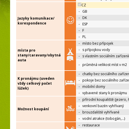
CZ
-
GB
-
DK
Jazyky komunikace/
korespondence
-
ESP
-
F
-
PL
-
místo bez přípojek
-
s přípojkou vody
místa pro
stany/caravany/obytná
-
s vlastním sociálním zařízen
auta
-
průměná velikost míst v m2
-
chatky bez sociálního zaříze
K pronájmu (uveden
-
pokoje bez sociálního zaříze
vždy celkový počet
-
mobilní domy
lůžek)
-
vybavené stany k pronájmu
-
přírodní koupaliště (jezero, 
-
venkovní bazén vyhřívaný
Možnost koupání
-
brouzdaliště vyhřívané
-
vodní atrakce (tobogán,…)
-
restaurace