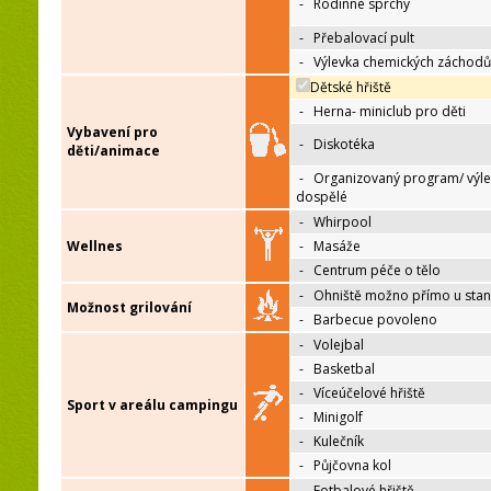
-
Rodinné sprchy
-
Přebalovací pult
-
Výlevka chemických záchodů
Dětské hřiště
-
Herna- miniclub pro děti
Vybavení pro
-
Diskotéka
děti/animace
-
Organizovaný program/ výle
dospělé
-
Whirpool
Wellnes
-
Masáže
-
Centrum péče o tělo
-
Ohniště možno přímo u sta
Možnost grilování
-
Barbecue povoleno
-
Volejbal
-
Basketbal
-
Víceúčelové hřiště
Sport v areálu campingu
-
Minigolf
-
Kulečník
-
Půjčovna kol
-
Fotbalové hřiště