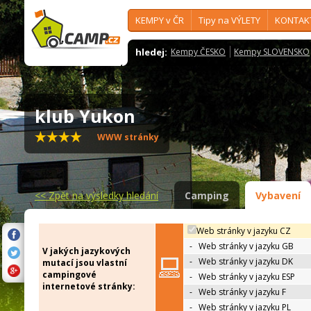
KEMPY v ČR
Tipy na VÝLETY
KONTAK
hledej:
Kempy ČESKO
Kempy SLOVENSKO
klub Yukon
WWW stránky
<<
Zpět na výsledky hledání
Camping
Vybavení
Web stránky v jazyku CZ
-
Web stránky v jazyku GB
V jakých jazykových
-
Web stránky v jazyku DK
mutací jsou vlastní
campingové
-
Web stránky v jazyku ESP
internetové stránky:
-
Web stránky v jazyku F
-
Web stránky v jazyku PL