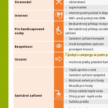
Stravování
-
občerstvení
-
supermarket
-
internet point-počitač k disp
Internet
-
WiFi- areál pokryt min 80%
-
Bezbariérový přístup recep
Pro handicapované
-
Berzabiérový přístup sociáln
osoby
zařízení
-
Sanitární zařízení komplet
-
Areál kompletne oplocen
Bezpečnost
-
pronájem trezorů
pobyt v campingu se psem p
Ostatní
-
možnost platby platební kar
-
Teplá sprcha v ceně
-
Sanitární zařízení vytápěné
-
Možnost vaření pro hosty
-
Mrazák pro hosty
-
Dřezy nádobí teplá voda
Sanitární zařízení
-
Dřezy praní - teplá voda
-
Sušička prádla