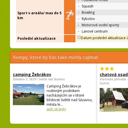
-
Squash
-
Bowling
Sport v areálu/ max do 5
km
-
Rybolov
-
Motorové vodní sporty
-
Lanové centrum
Datum poslední aktualizace 
Poslední aktualizace
Kempy, které by Vás také mohly zajímat
camping Žebrákov
chatová osad
Žebrákov 3, 58291 Světlá nad Sázavou
Vranovská přehrada -
Šumná
Camping Žebrákov je
rodinným podnikem
nacházejícím se v těsné
blízkosti Světlé nad Sázavou,
města le...
web stránky