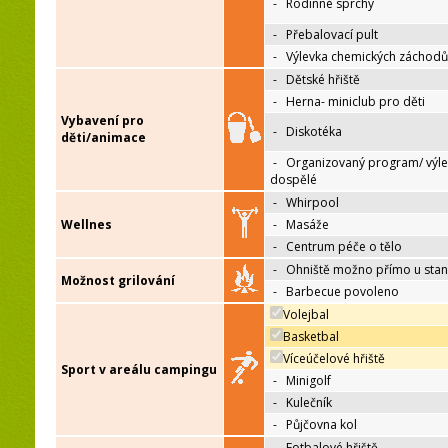
-
Rodinné sprchy
-
Přebalovací pult
-
Výlevka chemických záchodů
-
Dětské hřiště
-
Herna- miniclub pro děti
Vybavení pro
-
Diskotéka
děti/animace
-
Organizovaný program/ výle
dospělé
-
Whirpool
Wellnes
-
Masáže
-
Centrum péče o tělo
-
Ohniště možno přímo u sta
Možnost grilování
-
Barbecue povoleno
Volejbal
Basketbal
Víceúčelové hřiště
Sport v areálu campingu
-
Minigolf
-
Kulečník
-
Půjčovna kol
-
Fotbalové hřiště