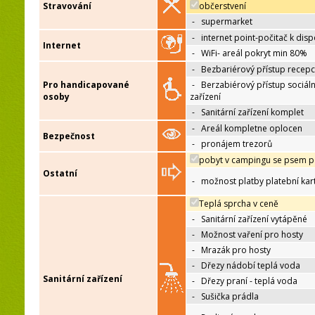
Stravování
občerstvení
-
supermarket
-
internet point-počitač k disp
Internet
-
WiFi- areál pokryt min 80%
-
Bezbariérový přístup recep
Pro handicapované
-
Berzabiérový přístup sociáln
osoby
zařízení
-
Sanitární zařízení komplet
-
Areál kompletne oplocen
Bezpečnost
-
pronájem trezorů
pobyt v campingu se psem p
Ostatní
-
možnost platby platební kar
Teplá sprcha v ceně
-
Sanitární zařízení vytápěné
-
Možnost vaření pro hosty
-
Mrazák pro hosty
-
Dřezy nádobí teplá voda
Sanitární zařízení
-
Dřezy praní - teplá voda
-
Sušička prádla