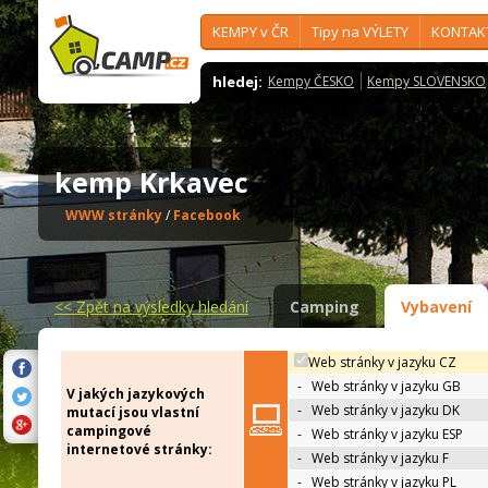
KEMPY v ČR
Tipy na VÝLETY
KONTAK
hledej:
Kempy ČESKO
Kempy SLOVENSKO
kemp Krkavec
WWW stránky
/
Facebook
<<
Zpět na výsledky hledání
Camping
Vybavení
Web stránky v jazyku CZ
-
Web stránky v jazyku GB
V jakých jazykových
-
Web stránky v jazyku DK
mutací jsou vlastní
campingové
-
Web stránky v jazyku ESP
internetové stránky:
-
Web stránky v jazyku F
-
Web stránky v jazyku PL