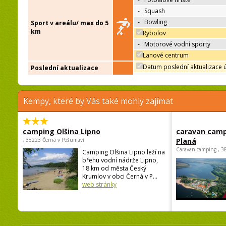
-
Squash
-
Bowling
Sport v areálu/ max do 5
km
Rybolov
-
Motorové vodní sporty
Lanové centrum
Datum poslední aktualizace 
Poslední aktualizace
Kempy, které by Vás také mohly zajímat
camping Olšina Lipno
caravan camp
, 38223 Černá v Pošumaví
Planá
Caravan camping , 3
Camping Olšina Lipno leží na
břehu vodní nádrže Lipno,
18 km od města Český
Krumlov v obci Černá v P...
web stránky