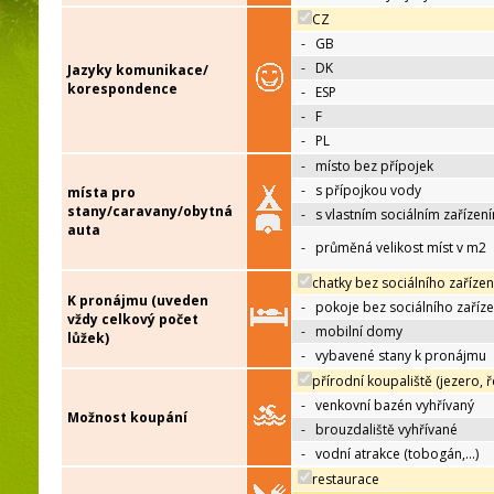
CZ
-
GB
-
DK
Jazyky komunikace/
korespondence
-
ESP
-
F
-
PL
-
místo bez přípojek
-
s přípojkou vody
místa pro
stany/caravany/obytná
-
s vlastním sociálním zařízen
auta
-
průměná velikost míst v m2
chatky bez sociálního zařízen
K pronájmu (uveden
-
pokoje bez sociálního zaříze
vždy celkový počet
-
mobilní domy
lůžek)
-
vybavené stany k pronájmu
přírodní koupaliště (jezero, ř
-
venkovní bazén vyhřívaný
Možnost koupání
-
brouzdaliště vyhřívané
-
vodní atrakce (tobogán,…)
restaurace