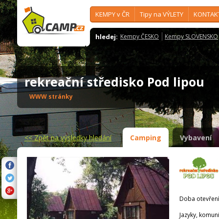
KEMPY v ČR
Tipy na VÝLETY
KONTAK
hledej:
Kempy ČESKO
Kempy SLOVENSKO
rekreační středisko Pod lipou
WWW stránky
<<
Zpět na výsledky hledání
Camping
Vybavení
Doba otevření
Jazyky, komun