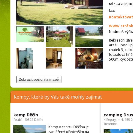
tel.:
+420 604 
fax:
Kontaktovat
WWW stránk
Nadmoř. výšk
Rekreační stř
areálu pod lip
chatek 9, celk
fotbalová hřišt
500m, cyklost
Kempy, které by Vás také mohly zajímat
kemp Děčín
camping Dru
Polabí , 40502 Děčín
K Reporyjim 4, 155 0
Trebonice
Kemp v centru Děčína je
zaměřený především na