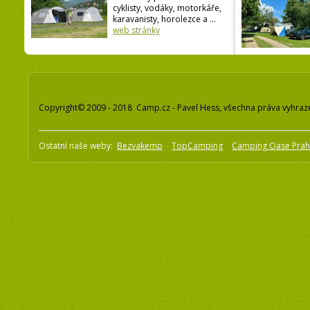
cyklisty, vodáky, motorkáře,
karavanisty, horolezce a ...
web stránky
Copyright© 2009 - 2018 Camp.cz - Pavel Hess, všechna práva vyhraz
Ostatní naše weby:
Bezvakemp
TopCamping
Camping Oase Pra