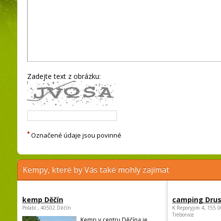
Zadejte text z obrázku:
*
Označené údaje jsou povinné
Kempy, které by Vás také mohly zajímat
kemp Děčín
camping Dru
Polabí , 40502 Děčín
K Reporyjim 4, 155 0
Trebonice
Kemp v centru Děčína je