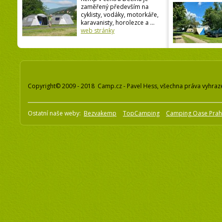
zaměřený především na
cyklisty, vodáky, motorkáře,
karavanisty, horolezce a ...
web stránky
Copyright© 2009 - 2018 Camp.cz - Pavel Hess, všechna práva vyhraz
Ostatní naše weby:
Bezvakemp
TopCamping
Camping Oase Pra