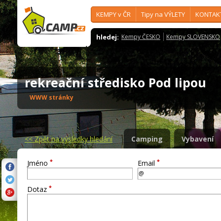
KEMPY v ČR
Tipy na VÝLETY
KONTAK
hledej:
Kempy ČESKO
Kempy SLOVENSKO
rekreační středisko Pod lipou
WWW stránky
<<
Zpět na výsledky hledání
Camping
Vybavení
*
*
Jméno
Email
*
Dotaz