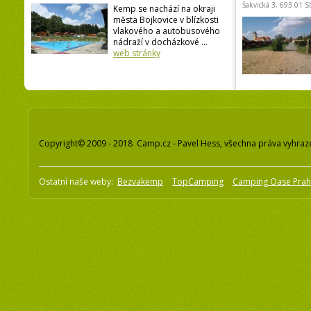
Šakvická 3, 693 01 S
Kemp se nachází na okraji
města Bojkovice v blízkosti
vlakového a autobusového
nádraží v docházkové ...
web stránky
Copyright© 2009 - 2018 Camp.cz - Pavel Hess, všechna práva vyhraz
Ostatní naše weby:
Bezvakemp
TopCamping
Camping Oase Pra