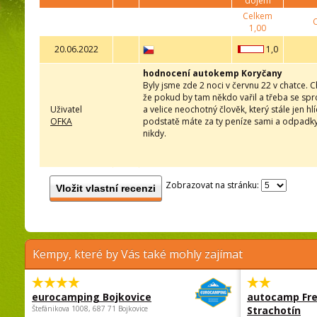
dojem
Celkem
1,00
20.06.2022
1,0
hodnocení autokemp Koryčany
Byly jsme zde 2 noci v červnu 22 v chatce. 
že pokud by tam někdo vařil a třeba se sprc
Uživatel
a velice neochotný člověk, který stále jen hl
OFKA
podstatě máte za ty peníze sami a odpadky s
nikdy.
Zobrazovat na stránku:
Vložit vlastní recenzi
Kempy, které by Vás také mohly zajímat
eurocamping Bojkovice
autocamp Fre
Štefánikova 1008, 687 71 Bojkovice
Strachotín