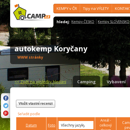
KEMPY v ČR
Tipy na VÝLETY
KONTAK
hledej:
Kempy ČESKO
Kempy SLOVENSKO
autokemp Koryčany
WWW stránky
<<
Zpět na výsledky hledání
Camping
Vybavení
Vložit vlastní recenzi
Seřadit podle
Areál -
Camp
Datum
Foto
celkový
pev