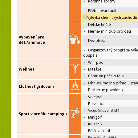
-
Rodinné sprchy
-
Přebalovací pult
Výlevka chemických záchodů
-
Dětské hřiště
-
Herna- miniclub pro děti
Vybavení pro
-
Diskotéka
děti/animace
-
Organizovaný program/ výle
dospělé
-
Whirpool
Wellnes
-
Masáže
-
Centrum péče o tělo
-
Ohniště možno přímo u sta
Možnost grilování
-
Barbecue povoleno
-
Volejbal
-
Basketbal
-
Víceúčelové hřiště
Sport v areálu campingu
-
Minigolf
-
Kulečník
-
Půjčovna kol
-
Fotbalové hřiště