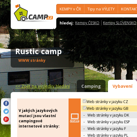
KEMPY v ČR
Tipy na VÝLETY
KONTAK
hledej:
Kempy ČESKO
Kempy SLOVENSKO
Rustic camp
WWW stránky
<<
Zpět na výsledky hledání
Camping
Vybavení
Web stránky v jazyku CZ
Web stránky v jazyku GB
V jakých jazykových
-
Web stránky v jazyku DK
mutací jsou vlastní
campingové
-
Web stránky v jazyku ESP
internetové stránky:
-
Web stránky v jazyku F
-
Web stránky v jazyku PL