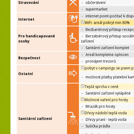
Stravování
-
občerstvení
-
supermarket
-
internet point-počitač k disp
Internet
WiFi- areál pokryt min 80%
-
Bezbariérový přístup recep
Pro handicapované
-
Berzabiérový přístup sociáln
osoby
zařízení
-
Sanitární zařízení komplet
-
Areál kompletne oplocen
Bezpečnost
-
pronájem trezorů
pobyt v campingu se psem p
Ostatní
-
možnost platby platební kar
Teplá sprcha v ceně
-
Sanitární zařízení vytápěné
Možnost vaření pro hosty
-
Mrazák pro hosty
Dřezy nádobí teplá voda
Sanitární zařízení
-
Dřezy praní - teplá voda
-
Sušička prádla