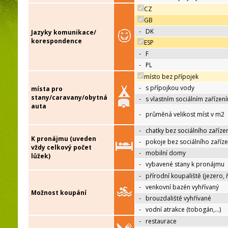
CZ
GB
-
DK
Jazyky komunikace/
korespondence
ESP
-
F
-
PL
místo bez přípojek
-
s přípojkou vody
místa pro
stany/caravany/obytná
-
s vlastním sociálním zařízen
auta
-
průměná velikost míst v m2
-
chatky bez sociálního zaříze
K pronájmu (uveden
-
pokoje bez sociálního zaříze
vždy celkový počet
-
mobilní domy
lůžek)
-
vybavené stany k pronájmu
-
přírodní koupaliště (jezero, 
-
venkovní bazén vyhřívaný
Možnost koupání
-
brouzdaliště vyhřívané
-
vodní atrakce (tobogán,…)
-
restaurace