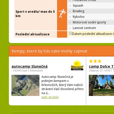
-
Squash
-
Bowling
Sport v areálu/ max do 5
km
-
Rybolov
-
Motorové vodní sporty
-
Lanové centrum
Datum poslední aktualizace 
Poslední aktualizace
Kempy, které by Vás také mohly zajímat
autocamp Slunečná
camp Dolce T
, 54344 Čistá v Krkonoších
Oblanov 37, 54101 
Autocamp Slunečná je
jediným kempem v
Krkonoších, který Vám nabízí
strávení Vaší dovolené přímo
na ú...
web stránky