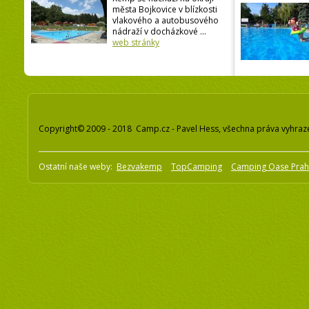
města Bojkovice v blízkosti
vlakového a autobusového
nádraží v docházkové ...
web stránky
Copyright© 2009 - 2018 Camp.cz - Pavel Hess, všechna práva vyhraz
Ostatní naše weby:
Bezvakemp
TopCamping
Camping Oase Pra