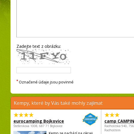
Zadejte text z obrázku:
*
Označené údaje jsou povinné
Kempy, které by Vás také mohly zajímat
eurocamping Bojkovice
camp CAMPI
Štefánikova 1008, 687 71 Bojkovice
Radhošťská 940, 75
Radhoštěm
Kemp se nachází na okraji