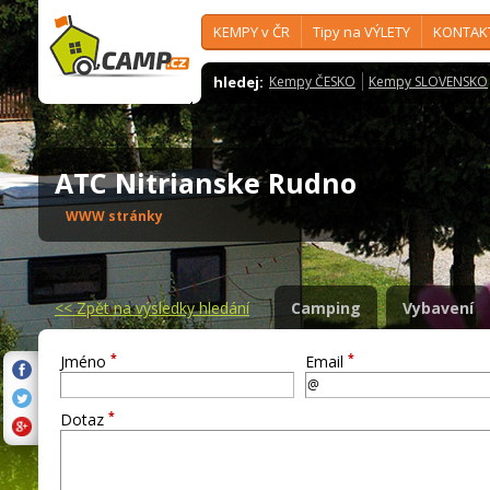
KEMPY v ČR
Tipy na VÝLETY
KONTAK
hledej:
Kempy ČESKO
Kempy SLOVENSKO
ATC Nitrianske Rudno
WWW stránky
<<
Zpět na výsledky hledání
Camping
Vybavení
*
*
Jméno
Email
*
Dotaz