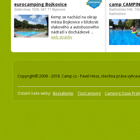
eurocamping Bojkovice
camp CAMPI
Štefánikova 1008, 687 71 Bojkovice
Radhošťská 940, 75
Radhoštěm
Kemp se nachází na okraji
města Bojkovice v blízkosti
vlakového a autobusového
nádraží v docházkové ...
web stránky
Copyright© 2009 - 2018 Camp.cz - Pavel Hess, všechna práva vyhraz
Ostatní naše weby:
Bezvakemp
TopCamping
Camping Oase Pra