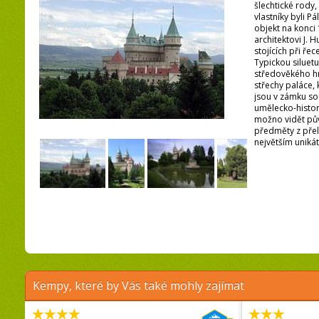
šlechtické rody
vlastníky byli Pál
objekt na konci 
architektovi J. 
stojících při řec
Typickou siluet
středověkého hr
střechy paláce, 
jsou v zámku so
umělecko-histor
možno vidět pův
předměty z přel
největším unikát
Kempy, které by Vás také mohly zajímat