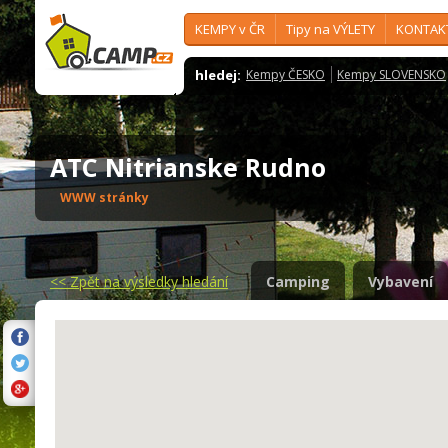
KEMPY v ČR
Tipy na VÝLETY
KONTAK
hledej:
Kempy ČESKO
Kempy SLOVENSKO
ATC Nitrianske Rudno
WWW stránky
<<
Zpět na výsledky hledání
Camping
Vybavení