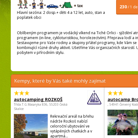
230
/ 1 d
Hlavní sezóna: 2 dosp.+ děti 4 a 12 let, auto, stan a
poplatek obci
Oblíbeným programem je vodácký víkend na Tiché Orlici - sjíždění at
programem (in-line, cykloturistikou, horolezectvím). Přeprava lodí a 
Sestavujeme pro Vaše rodiny a skupiny přátel programy, kde Vám se z
kombinující různé druhy aktivit. Ušetříme Vás organizačních starostí. 
pobytem v přírodním stylu.
Kempy, které by Vás také mohly zajímat
autocamping ROZKOŠ
autocamp Br
Třída.T.G.Masaryka 836, 55203 Česká
, 54941 Červený Kost
Skalice
Rekreační areál na břehu
nádrže Rozkoš nabízí
celoroční ubytování ve
vytápěných chatkách a v
apartmá...