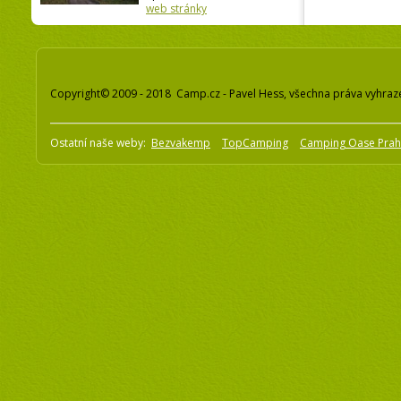
web stránky
Copyright© 2009 - 2018 Camp.cz - Pavel Hess, všechna práva vyhraz
Ostatní naše weby:
Bezvakemp
TopCamping
Camping Oase Pra