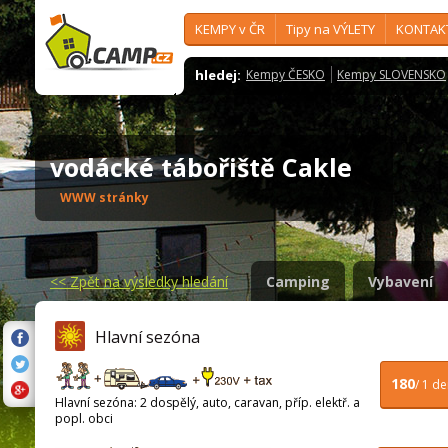
KEMPY v ČR
Tipy na VÝLETY
KONTAK
hledej:
Kempy ČESKO
Kempy SLOVENSKO
vodácké tábořiště Cakle
WWW stránky
<<
Zpět na výsledky hledání
Camping
Vybavení
Hlavní sezóna
180
/ 1 d
Hlavní sezóna: 2 dospělý, auto, caravan, příp. elektř. a
popl. obci