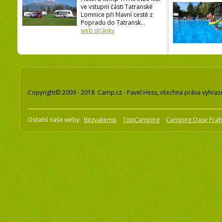
ve vstupní části Tatranské
Lomnice při hlavní cestě z
Popradu do Tatransk...
web stránky
Copyright© 2009 - 2018 Camp.cz - Pavel Hess, všechna práva vyhraz
Ostatní naše weby:
Bezvakemp
TopCamping
Camping Oase Pra