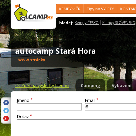
KEMPY v ČR
Tipy na VÝLETY
KONTAK
hledej:
Kempy ČESKO
Kempy SLOVENSKO
autocamp Stará Hora
WWW stránky
<<
Zpět na výsledky hledání
Camping
Vybavení
*
*
Jméno
Email
*
Dotaz