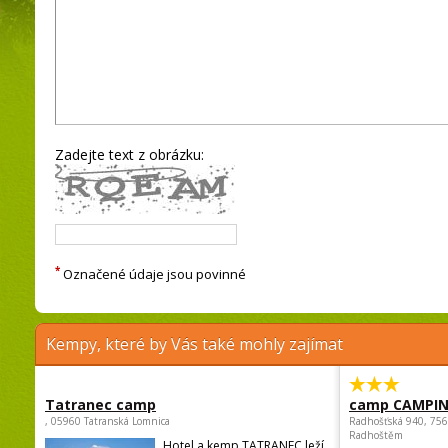
Zadejte text z obrázku:
*
Označené údaje jsou povinné
Kempy, které by Vás také mohly zajímat
Tatranec camp
camp CAMPI
, 05960 Tatranská Lomnica
Radhošťská 940, 75
Radhoštěm
Hotel a kemp TATRANEC leží