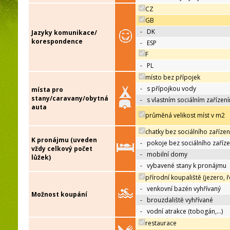
CZ
GB
-
DK
Jazyky komunikace/
korespondence
-
ESP
F
-
PL
místo bez přípojek
-
s přípojkou vody
místa pro
stany/caravany/obytná
-
s vlastním sociálním zařízen
auta
průměná velikost míst v m2
chatky bez sociálního zařízen
K pronájmu (uveden
-
pokoje bez sociálního zaříze
vždy celkový počet
-
mobilní domy
lůžek)
-
vybavené stany k pronájmu
přírodní koupaliště (jezero, ř
-
venkovní bazén vyhřívaný
Možnost koupání
-
brouzdaliště vyhřívané
-
vodní atrakce (tobogán,…)
restaurace