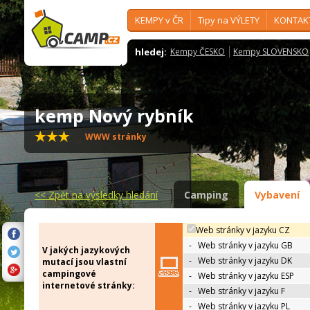
KEMPY v ČR
Tipy na VÝLETY
KONTAK
hledej:
Kempy ČESKO
Kempy SLOVENSKO
kemp Nový rybník
WWW stránky
<<
Zpět na výsledky hledání
Camping
Vybavení
Web stránky v jazyku CZ
-
Web stránky v jazyku GB
V jakých jazykových
-
Web stránky v jazyku DK
mutací jsou vlastní
campingové
-
Web stránky v jazyku ESP
internetové stránky:
-
Web stránky v jazyku F
-
Web stránky v jazyku PL