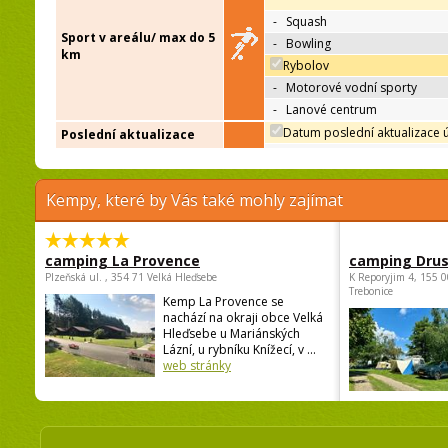
-
Squash
Sport v areálu/ max do 5
-
Bowling
km
Rybolov
-
Motorové vodní sporty
-
Lanové centrum
Datum poslední aktualizace 
Poslední aktualizace
Kempy, které by Vás také mohly zajímat
camping La Provence
camping Dru
Plzeňská ul. , 354 71 Velká Hleďsebe
K Reporyjim 4, 155 0
Trebonice
Kemp La Provence se
nachází na okraji obce Velká
Hleďsebe u Mariánských
Lázní, u rybníku Knížecí, v ...
web stránky