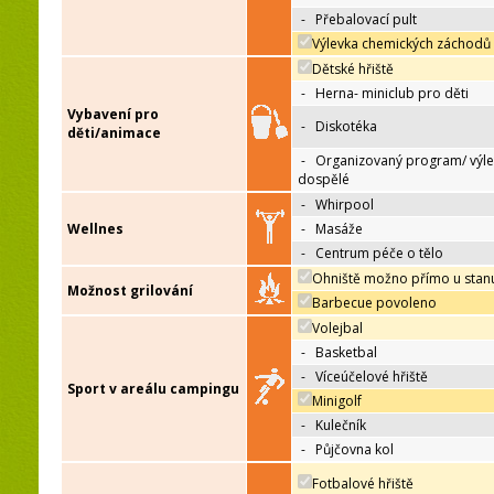
-
Přebalovací pult
Výlevka chemických záchodů
Dětské hřiště
-
Herna- miniclub pro děti
Vybavení pro
-
Diskotéka
děti/animace
-
Organizovaný program/ výle
dospělé
-
Whirpool
Wellnes
-
Masáže
-
Centrum péče o tělo
Ohniště možno přímo u stan
Možnost grilování
Barbecue povoleno
Volejbal
-
Basketbal
-
Víceúčelové hřiště
Sport v areálu campingu
Minigolf
-
Kulečník
-
Půjčovna kol
Fotbalové hřiště