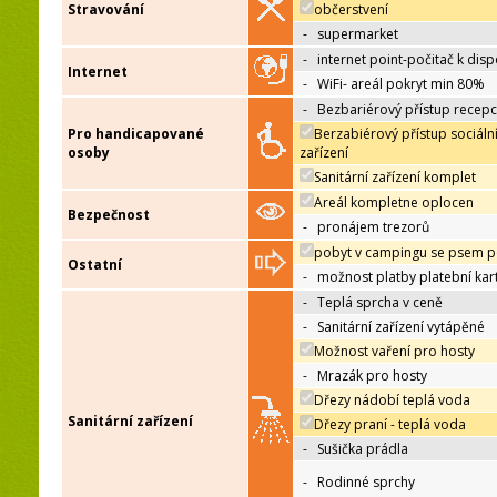
Stravování
občerstvení
-
supermarket
-
internet point-počitač k disp
Internet
-
WiFi- areál pokryt min 80%
-
Bezbariérový přístup recep
Pro handicapované
Berzabiérový přístup sociáln
osoby
zařízení
Sanitární zařízení komplet
Areál kompletne oplocen
Bezpečnost
-
pronájem trezorů
pobyt v campingu se psem p
Ostatní
-
možnost platby platební kar
-
Teplá sprcha v ceně
-
Sanitární zařízení vytápěné
Možnost vaření pro hosty
-
Mrazák pro hosty
Dřezy nádobí teplá voda
Sanitární zařízení
Dřezy praní - teplá voda
-
Sušička prádla
-
Rodinné sprchy