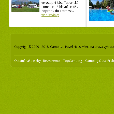
ve vstupní části Tatranské
Lomnice při hlavní cestě z
Popradu do Tatransk...
web stránky
Copyright© 2009 - 2018 Camp.cz - Pavel Hess, všechna práva vyhraz
Ostatní naše weby:
Bezvakemp
TopCamping
Camping Oase Pra