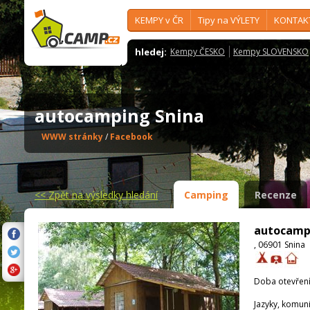
KEMPY v ČR
Tipy na VÝLETY
KONTAK
hledej:
Kempy ČESKO
Kempy SLOVENSKO
autocamping Snina
WWW stránky
/
Facebook
<<
Zpět na výsledky hledání
Camping
Recenze
autocamp
, 06901 Snina
Doba otevření
Jazyky, komun