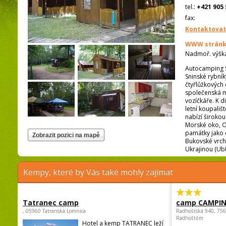
tel.:
+421 905 
fax:
Kontaktovat
WWW stránk
Nadmoř. výšk
Autocamping Sn
Sninské rybník
čtyřlůžkových 
společenská mí
vozíčkáře. K d
letní koupališ
nabízí širokou
Morské oko, Ob
památky jako d
Bukovské vrch
Ukrajinou (Ubľa
Kempy, které by Vás také mohly zajímat
Tatranec camp
camp CAMPI
, 05960 Tatranská Lomnica
Radhošťská 940, 75
Radhoštěm
Hotel a kemp TATRANEC leží