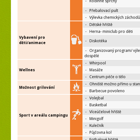
-
Rodinné sprchy
-
Přebalovací pult
-
Výlevka chemických záchodů
-
Dětské hřiště
-
Herna- miniclub pro děti
Vybavení pro
-
Diskotéka
děti/animace
-
Organizovaný program/ výle
dospělé
-
Whirpool
Wellnes
-
Masáže
-
Centrum péče o tělo
-
Ohniště možno přímo u sta
Možnost grilování
-
Barbecue povoleno
-
Volejbal
-
Basketbal
-
Víceúčelové hřiště
Sport v areálu campingu
-
Minigolf
-
Kulečník
-
Půjčovna kol
-
Fotbalové hřiště