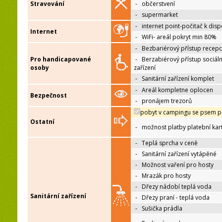
Stravování
-
občerstvení
-
supermarket
-
internet point-počitač k disp
Internet
-
WiFi- areál pokryt min 80%
-
Bezbariérový přístup recep
Pro handicapované
-
Berzabiérový přístup sociáln
osoby
zařízení
-
Sanitární zařízení komplet
-
Areál kompletne oplocen
Bezpečnost
-
pronájem trezorů
pobyt v campingu se psem p
Ostatní
-
možnost platby platební kar
-
Teplá sprcha v ceně
-
Sanitární zařízení vytápěné
-
Možnost vaření pro hosty
-
Mrazák pro hosty
-
Dřezy nádobí teplá voda
Sanitární zařízení
-
Dřezy praní - teplá voda
-
Sušička prádla