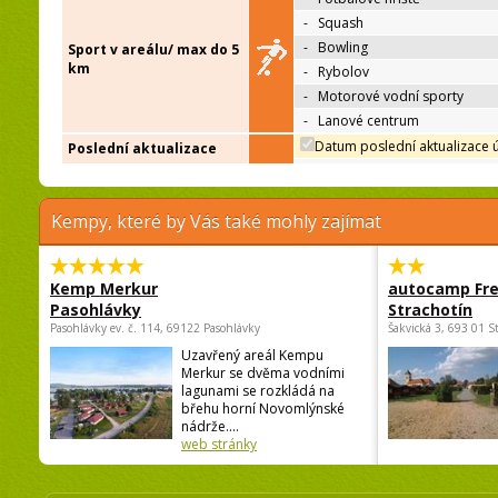
-
Squash
-
Bowling
Sport v areálu/ max do 5
km
-
Rybolov
-
Motorové vodní sporty
-
Lanové centrum
Datum poslední aktualizace 
Poslední aktualizace
Kempy, které by Vás také mohly zajímat
Kemp Merkur
autocamp Fre
Pasohlávky
Strachotín
Pasohlávky ev. č. 114, 69122 Pasohlávky
Šakvická 3, 693 01 S
Uzavřený areál Kempu
Merkur se dvěma vodními
lagunami se rozkládá na
břehu horní Novomlýnské
nádrže....
web stránky