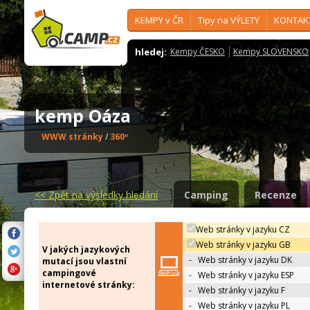
KEMPY v ČR
Tipy na VÝLETY
KONTAK
hledej:
Kempy ČESKO
Kempy SLOVENSKO
kemp Oáza
WWW stránky
/
360º
<<
Zpět na výsledky hledání
Camping
Recenze
Web stránky v jazyku CZ
Web stránky v jazyku GB
V jakých jazykových
-
Web stránky v jazyku DK
mutací jsou vlastní
campingové
-
Web stránky v jazyku ESP
internetové stránky:
-
Web stránky v jazyku F
-
Web stránky v jazyku PL