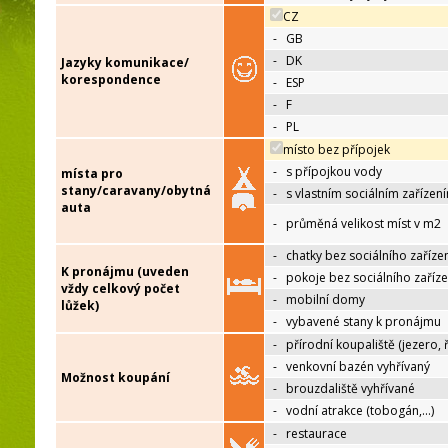
CZ
-
GB
-
DK
Jazyky komunikace/
korespondence
-
ESP
-
F
-
PL
místo bez přípojek
-
s přípojkou vody
místa pro
stany/caravany/obytná
-
s vlastním sociálním zařízen
auta
-
průměná velikost míst v m2
-
chatky bez sociálního zaříze
K pronájmu (uveden
-
pokoje bez sociálního zaříze
vždy celkový počet
-
mobilní domy
lůžek)
-
vybavené stany k pronájmu
-
přírodní koupaliště (jezero, 
-
venkovní bazén vyhřívaný
Možnost koupání
-
brouzdaliště vyhřívané
-
vodní atrakce (tobogán,…)
-
restaurace