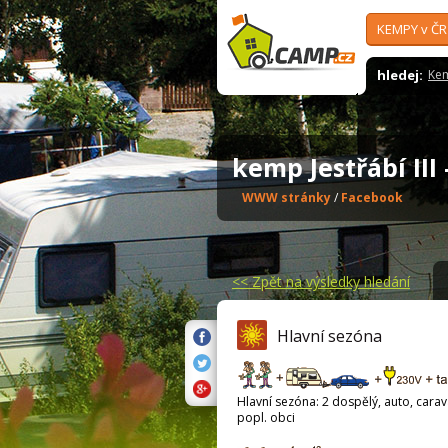
KEMPY v ČR
hledej:
Ke
kemp Jestřábí III
WWW stránky
/
Facebook
<<
Zpět na výsledky hledání
Hlavní sezóna
Hlavní sezóna: 2 dospělý, auto, carava
popl. obci