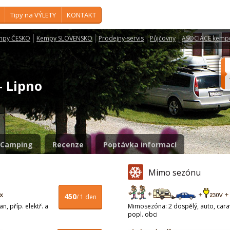
Tipy na VÝLETY
KONTAKT
mpy ČESKO
Kempy SLOVENSKO
Prodejny-servis
Půjčovny
ASOCIACE kemp
 - Lipno
Camping
Recenze
Poptávka informací
Mimo sezónu
450
/ 1 den
n, příp. elektř. a
Mimosezóna: 2 dospělý, auto, carava
popl. obci