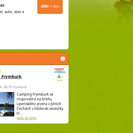
400
/ 1 den
t, auto, stan a
 Frymburk
4, 38279 Frymburk
Camping Frymburk se
rozprostírá na břehu
Lipenského jezera v Jižních
Čechách v blízkosti vesničky
Fr...
web stránky