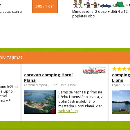
505
/ 1 den
, auto, stan a
Mimosezóna: 2 dosp.+ děti 4 a 12 le
poplatek obci
ly zajímat
caravan camping Horní
camping
Planá
Lipno
Caravan camping , 38226 Horní Planá
Frymburk 18
pno leží na
e Lipno,
Camp se nachází přímo na
eský
břehu Lipenského jezera, v
ná v P...
dolní části malebného
městečka Horní Planá. V ar...
web stránky