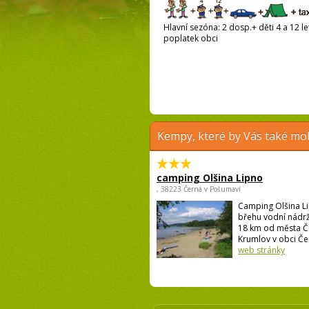
Hlavní sezóna: 2 dosp.+ děti 4 a 12 let
poplatek obci
Kempy, které by Vás také moh
camping Olšina Lipno
, 38223 Černá v Pošumaví
Camping Olšina Li
břehu vodní nádrž
18 km od města Č
Krumlov v obci Čer
web stránky