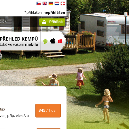
*přihlášen:
nepřihlášen
ů ČR
Přihlásit
345
/ 1 den
n, příp. elektř. a