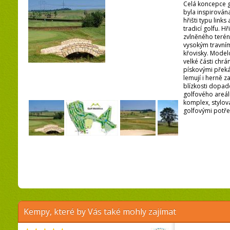
Celá koncepce g
byla inspirována
hřišti typu links
tradicí golfu. H
zvlněného terén
vysokým travní
křovisky. Model
velké části chr
pískovými překá
lemují i herně 
blízkosti dopad
golfového areálu
komplex, stylov
golfovými potře 
Kempy, které by Vás také mohly zajímat