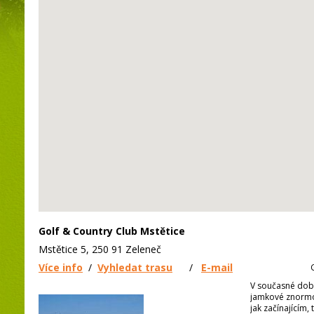
Golf & Country Club Mstětice
Mstětice 5, 250 91 Zeleneč
Více info
/
Vyhledat trasu
/
E-mail
V současné dob
jamkové znormov
jak začínajícím,