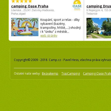
camping Oase Praha
camping Dru
Libeňská , 25241 Zlatníky-Hodkovice,
K Reporyjim 4, 155 0
Praha-západ
Trebonice
Koupání, sport a relax - díky
vybavení (bazény,
trampolíny, hřiště,....) vhodný
i k "úniku" z městsk...
web stránky
Copyright© 2009 - 2018 Camp.cz - Pavel Hess, všechna práva vyhraz
Ostatní naše weby:
Bezvakemp
TopCamping
Camping Oase Pra