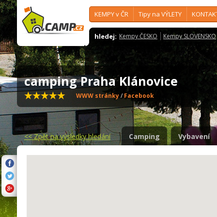
KEMPY v ČR
Tipy na VÝLETY
KONTAK
hledej:
Kempy ČESKO
Kempy SLOVENSKO
camping Praha Klánovice
WWW stránky
/
Facebook
<<
Zpět na výsledky hledání
Camping
Vybavení