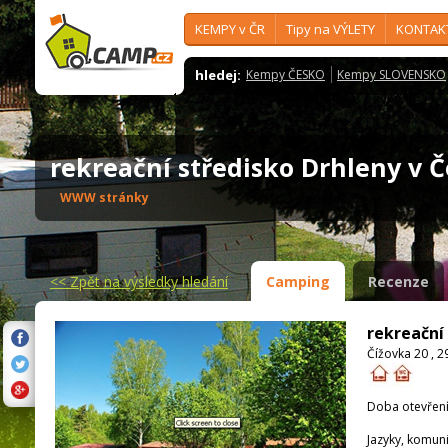
KEMPY v ČR
Tipy na VÝLETY
KONTAK
hledej:
Kempy ČESKO
Kempy SLOVENSKO
rekreační středisko Drhleny v 
WWW stránky
<<
Zpět na výsledky hledání
Camping
Recenze
rekreační
Čížovka 20 , 
Doba otevření
Jazyky, komun