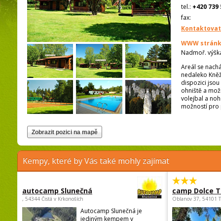
tel.:
+420 739 
fax:
Kontaktovat
WWW stránk
Nadmoř. výšk
Areál se nachá
nedaleko Kněžm
dispozici jsou
ohniště a možn
volejbal a noh
možností pro p
Kempy, které by Vás také mohly zajímat
autocamp Slunečná
camp Dolce T
, 54344 Čistá v Krkonoších
Oblanov 37, 54101 
Autocamp Slunečná je
jediným kempem v