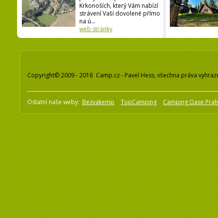
Krkonoších, který Vám nabízí
strávení Vaší dovolené přímo
na ú...
web stránky
Copyright© 2009 - 2018 Camp.cz - Pavel Hess, všechna práva vyhraz
Ostatní naše weby:
Bezvakemp
TopCamping
Camping Oase Pra