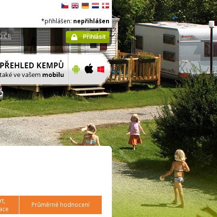
*přihlášen:
nepřihlášen
ů ČR
Přihlásit
t,
Průměrné hodnocení
ace