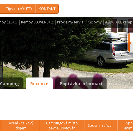
Tipy na VÝLETY
KONTAKT
mpy ČESKO
Kempy SLOVENSKO
Prodejny-servis
Půjčovny
ASOCIACE kemp
Camping
Recenze
Poptávka informací
Areál - celkový
Campingové místo,
Spor
Sociální zařízení
dojem
pevné ubytování
anim