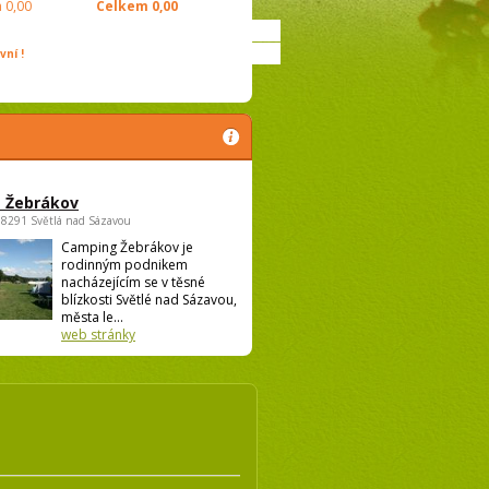
m
0,00
Celkem
0,00
ní !
 Žebrákov
58291 Světlá nad Sázavou
Camping Žebrákov je
rodinným podnikem
nacházejícím se v těsné
blízkosti Světlé nad Sázavou,
města le...
web stránky