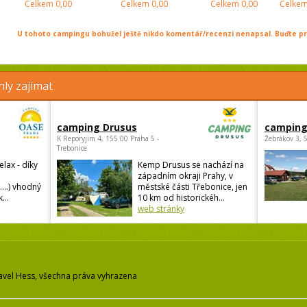
Celkem
0,00
Celkem
0,00
Celkem
0,00
Celke
U tohoto campingu bohužel ještě nikdo komentář/recenzi nenapsal. Buďte prv
ly zajímat
camping Drusus
camping
K Reporyjim 4, 155 00 Praha 5 -
Žebrákov 3, 
Trebonice
elax - díky
Kemp Drusus se nachází na
západním okraji Prahy, v
....) vhodný
městské části Třebonice, jen
...
10 km od historickéh...
web stránky
avel Hess, všechna práva vyhrazena