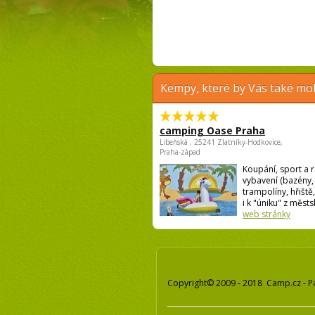
Kempy, které by Vás také moh
camping Oase Praha
Libeňská , 25241 Zlatníky-Hodkovice,
Praha-západ
Koupání, sport a r
vybavení (bazény,
trampolíny, hřiště,
i k "úniku" z městsk
web stránky
Copyright© 2009 - 2018 Camp.cz - P