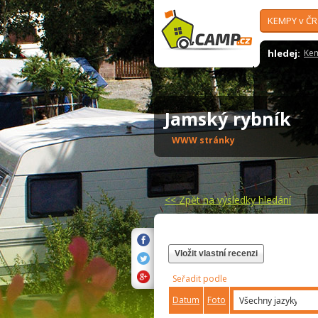
KEMPY v ČR
hledej:
Ke
Jamský rybník
WWW stránky
<<
Zpět na výsledky hledání
Vložit vlastní recenzi
Seřadit podle
Datum
Foto