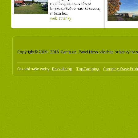
nacházejícím se v těsné
blízkosti Světlé nad Sázavou,
města le...
web stránky
Copyright© 2009 - 2018 Camp.cz - Pavel Hess, všechna práva vyhraz
Ostatní naše weby:
Bezvakemp
TopCamping
Camping Oase Pra