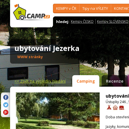
KEMPY v ČR
Tipy na VÝLETY
KONTAK
hledej:
Kempy ČESKO
Kempy SLOVENSKO
ubytování Jezerka
WWW stránky
<<
Zpět na výsledky hledání
Camping
Recenze
ubytování
Ústupky 246 ,
Doba otevření
Jazyky, komun