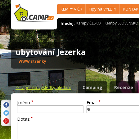
KEMPY v ČR
Tipy na VÝLETY
KONTAK
hledej:
Kempy ČESKO
Kempy SLOVENSKO
ubytování Jezerka
WWW stránky
<<
Zpět na výsledky hledání
Camping
Recenze
*
*
Jméno
Email
*
Dotaz