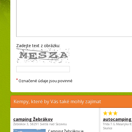
Zadejte text z obrázku:
*
Označené údaje jsou povinné
Kempy, které by Vás také mohly zajímat
camping Žebrákov
autocamping
Žebrákov 3, 58291 Světlá nad Sázavou
Třída.T.G.Masaryka 
Skalice
Camping Žebrákov je