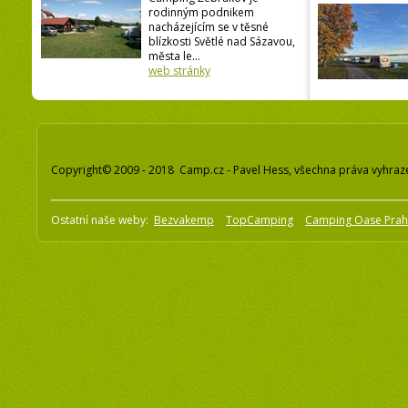
rodinným podnikem
nacházejícím se v těsné
blízkosti Světlé nad Sázavou,
města le...
web stránky
Copyright© 2009 - 2018 Camp.cz - Pavel Hess, všechna práva vyhraz
Ostatní naše weby:
Bezvakemp
TopCamping
Camping Oase Pra