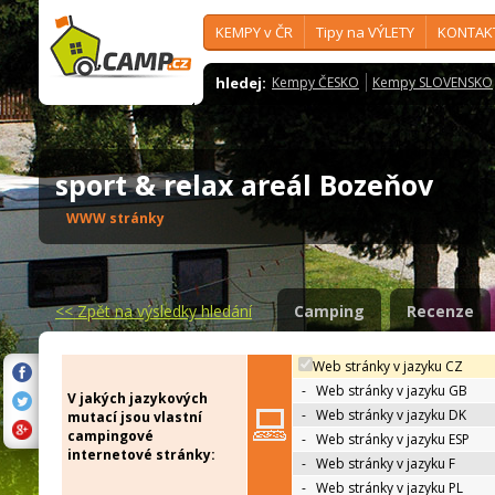
KEMPY v ČR
Tipy na VÝLETY
KONTAK
hledej:
Kempy ČESKO
Kempy SLOVENSKO
sport & relax areál Bozeňov
WWW stránky
<<
Zpět na výsledky hledání
Camping
Recenze
Web stránky v jazyku CZ
-
Web stránky v jazyku GB
V jakých jazykových
-
Web stránky v jazyku DK
mutací jsou vlastní
campingové
-
Web stránky v jazyku ESP
internetové stránky:
-
Web stránky v jazyku F
-
Web stránky v jazyku PL