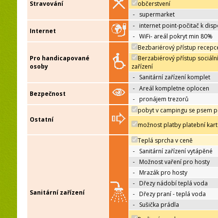
Stravování
občerstvení
-
supermarket
-
internet point-počitač k disp
Internet
-
WiFi- areál pokryt min 80%
Bezbariérový přístup recepc
Pro handicapované
Berzabiérový přístup sociáln
osoby
zařízení
-
Sanitární zařízení komplet
-
Areál kompletne oplocen
Bezpečnost
-
pronájem trezorů
pobyt v campingu se psem p
Ostatní
možnost platby platební kar
Teplá sprcha v ceně
-
Sanitární zařízení vytápěné
-
Možnost vaření pro hosty
-
Mrazák pro hosty
-
Dřezy nádobí teplá voda
Sanitární zařízení
-
Dřezy praní - teplá voda
-
Sušička prádla