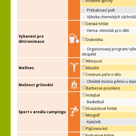
Rodinné sprchy
-
Přebalovací pult
-
Výlevka chemických záchodů
Dětské hřiště
-
Herna- miniclub pro děti
Vybavení pro
Diskotéka
děti/animace
-
Organizovaný program/ výle
dospělé
Whirpool
Wellnes
Masáže
Centrum péče o tělo
-
Ohniště možno přímo u sta
Možnost grilování
Barbecue povoleno
Volejbal
-
Basketbal
Víceúčelové hřiště
Sport v areálu campingu
Minigolf
-
Kulečník
Půjčovna kol
Fotbalové hřiště