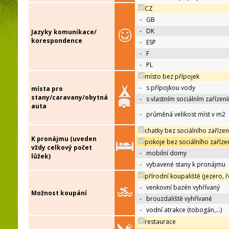
CZ
-
GB
-
DK
Jazyky komunikace/
korespondence
-
ESP
-
F
-
PL
místo bez přípojek
-
s přípojkou vody
místa pro
stany/caravany/obytná
-
s vlastním sociálním zařízen
auta
-
průměná velikost míst v m2
chatky bez sociálního zařízen
K pronájmu (uveden
pokoje bez sociálního zaříze
vždy celkový počet
-
mobilní domy
lůžek)
-
vybavené stany k pronájmu
přírodní koupaliště (jezero, ř
-
venkovní bazén vyhřívaný
Možnost koupání
-
brouzdaliště vyhřívané
-
vodní atrakce (tobogán,…)
restaurace