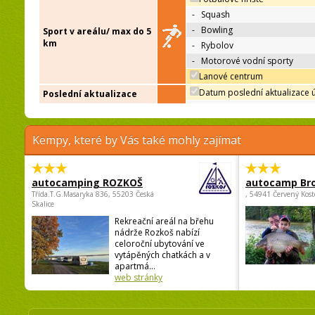
-
Squash
-
Bowling
Sport v areálu/ max do 5
km
-
Rybolov
-
Motorové vodní sporty
Lanové centrum
Datum poslední aktualizace 
Poslední aktualizace
Kempy, které by Vás také mohly zajímat
autocamping ROZKOŠ
autocamp Br
Třída.T.G.Masaryka 836, 55203 Česká
, 54941 Červený Kost
Skalice
Rekreační areál na břehu
nádrže Rozkoš nabízí
celoroční ubytování ve
vytápěných chatkách a v
apartmá...
web stránky