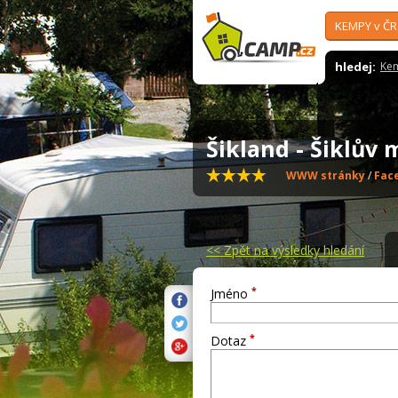
KEMPY v ČR
hledej:
Ke
Šikland - Šiklův
WWW stránky
/
Fac
<<
Zpět na výsledky hledání
*
Jméno
*
Dotaz