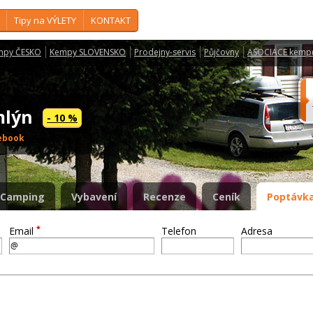
Tipy na VÝLETY
KONTAKT
mpy ČESKO
Kempy SLOVENSKO
Prodejny-servis
Půjčovny
ASOCIACE kemp
 mlýn
- 10 %
ebook
Camping
Vybavení
Recenze
Ceník
Poptávka
*
Email
Telefon
Adresa