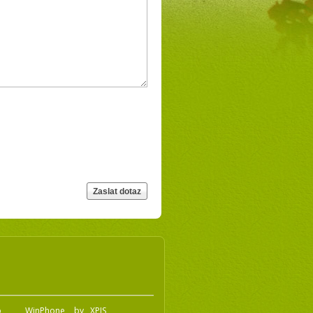
o
WinPhone
by
XPIS