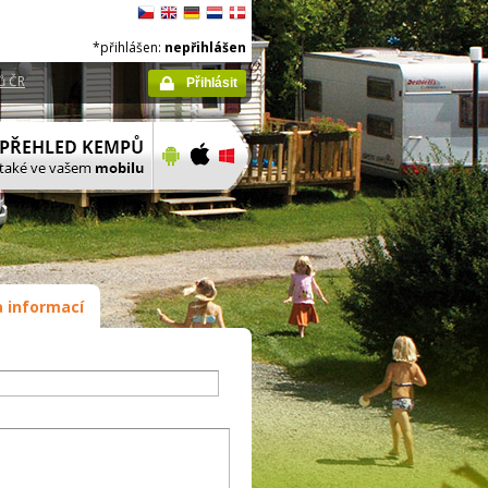
*přihlášen:
nepřihlášen
ů ČR
Přihlásit
 informací