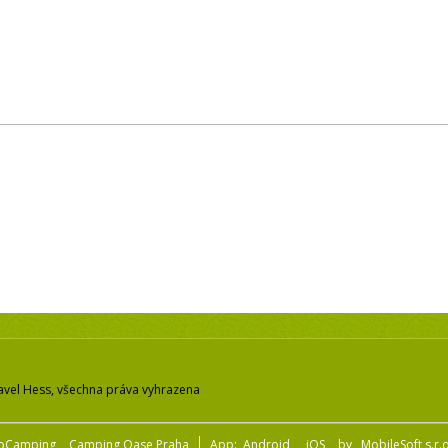
avel Hess, všechna práva vyhrazena
pCamping
Camping Oase Praha
App:
Android
iOS
by
MobileSoft s.r.