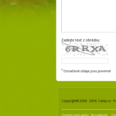
Zadejte text z obrázku:
*
Označené údaje jsou povinné
Copyright© 2009 - 2018 Camp.cz - P
Ostatní naše weby:
Bezvakemp
To