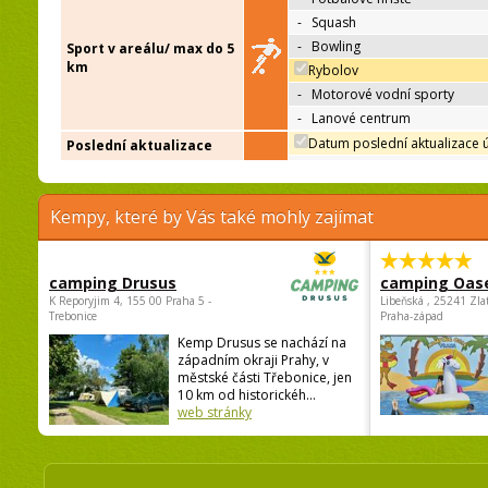
-
Squash
-
Bowling
Sport v areálu/ max do 5
km
Rybolov
-
Motorové vodní sporty
-
Lanové centrum
Datum poslední aktualizace 
Poslední aktualizace
Kempy, které by Vás také mohly zajímat
camping Drusus
camping Oas
K Reporyjim 4, 155 00 Praha 5 -
Libeňská , 25241 Zla
Trebonice
Praha-západ
Kemp Drusus se nachází na
západním okraji Prahy, v
městské části Třebonice, jen
10 km od historickéh...
web stránky