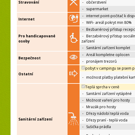
Stravování
-
občerstvení
-
supermarket
-
internet point-počitač k disp
Internet
-
WiFi- areál pokryt min 80%
-
Bezbariérový přístup recep
Pro handicapované
-
Berzabiérový přístup sociáln
osoby
zařízení
-
Sanitární zařízení komplet
-
Areál kompletne oplocen
Bezpečnost
-
pronájem trezorů
pobyt v campingu se psem p
Ostatní
-
možnost platby platební kar
Teplá sprcha v ceně
-
Sanitární zařízení vytápěné
-
Možnost vaření pro hosty
-
Mrazák pro hosty
-
Dřezy nádobí teplá voda
Sanitární zařízení
-
Dřezy praní - teplá voda
-
Sušička prádla