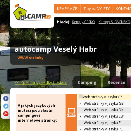
KEMPY v ČR
Tipy na VÝLETY
KONTAK
hledej:
Kempy ČESKO
Kempy SLOVENSKO
autocamp Veselý Habr
WWW stránky
<<
Zpět na výsledky hledání
Camping
Recenze
Web stránky v jazyku CZ
-
Web stránky v jazyku GB
V jakých jazykových
-
Web stránky v jazyku DK
mutací jsou vlastní
campingové
-
Web stránky v jazyku ESP
internetové stránky:
-
Web stránky v jazyku F
-
Web stránky v jazyku PL