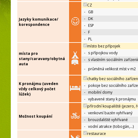
CZ
-
GB
-
DK
Jazyky komunikace/
korespondence
-
ESP
-
F
-
PL
místo bez přípojek
-
s přípojkou vody
místa pro
stany/caravany/obytná
-
s vlastním sociálním zařízen
auta
-
průměná velikost míst v m2
chatky bez sociálního zařízen
K pronájmu (uveden
-
pokoje bez sociálního zaříze
vždy celkový počet
-
mobilní domy
lůžek)
-
vybavené stany k pronájmu
přírodní koupaliště (jezero, ř
-
venkovní bazén vyhřívaný
Možnost koupání
-
brouzdaliště vyhřívané
-
vodní atrakce (tobogán,…)
restaurace