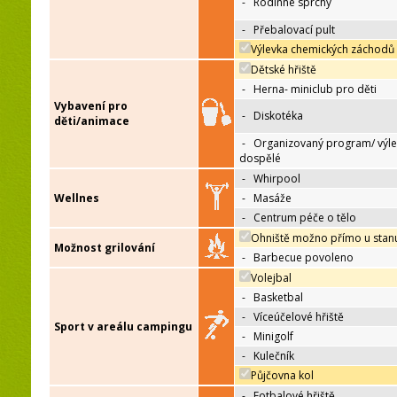
-
Rodinné sprchy
-
Přebalovací pult
Výlevka chemických záchodů
Dětské hřiště
-
Herna- miniclub pro děti
Vybavení pro
-
Diskotéka
děti/animace
-
Organizovaný program/ výle
dospělé
-
Whirpool
Wellnes
-
Masáže
-
Centrum péče o tělo
Ohniště možno přímo u stan
Možnost grilování
-
Barbecue povoleno
Volejbal
-
Basketbal
-
Víceúčelové hřiště
Sport v areálu campingu
-
Minigolf
-
Kulečník
Půjčovna kol
-
Fotbalové hřiště