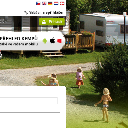
*přihlášen:
nepřihlášen
ů ČR
Přihlásit