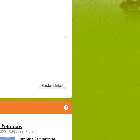
 Žebrákov
58291 Světlá nad Sázavou
Camping Žebrákov je