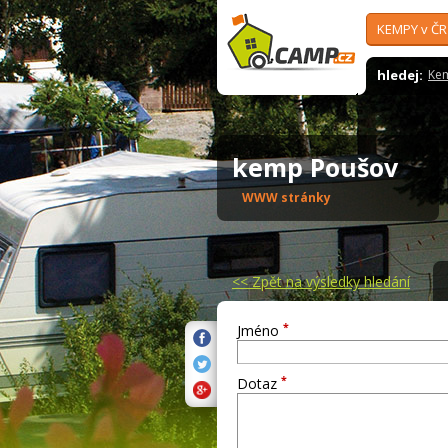
KEMPY v ČR
hledej:
Ke
kemp Poušov
WWW stránky
<<
Zpět na výsledky hledání
*
Jméno
*
Dotaz