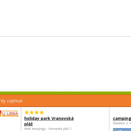
ly zajímat
holiday park Vranovská
camping
pláž
Žebrákov 3, 
Areál kempingu - Vranovská pláž 1,