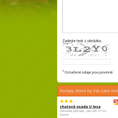
Zadejte text z obrázku:
*
Označené údaje jsou povinné
Kempy, které by Vás také moh
chatová osada U lesa
Vranovská přehrada - pláž 680, 67102
Šumná