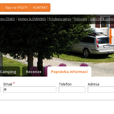
Tipy na VÝLETY
KONTAKT
mpy ČESKO
Kempy SLOVENSKO
Prodejny-servis
Půjčovny
ASOCIACE kemp
Camping
Recenze
Poptávka informací
*
Email
Telefon
Adresa