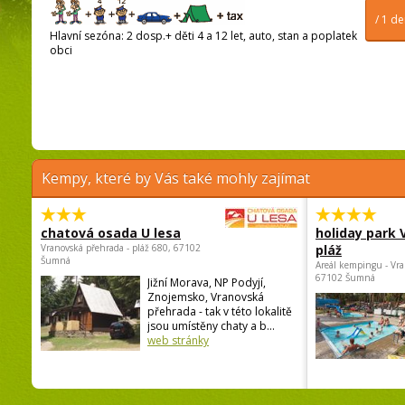
/ 1 d
Hlavní sezóna: 2 dosp.+ děti 4 a 12 let, auto, stan a poplatek
obci
Kempy, které by Vás také mohly zajímat
chatová osada U lesa
holiday park
Vranovská přehrada - pláž 680, 67102
pláž
Šumná
Areál kempingu - Vra
67102 Šumná
Jižní Morava, NP Podyjí,
Znojemsko, Vranovská
přehrada - tak v této lokalitě
jsou umístěny chaty a b...
web stránky