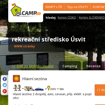
KEMPY v ČR
Tipy na VÝLETY
KONTAK
hledej:
Kempy ČESKO
Kempy SLOVENSKO
rekreační středisko Úsvit
WWW stránky
<<
Zpět na výsledky hledání
Camping
Recenze
Hlavní sezóna
/ 1 d
Hlavní sezóna: 2 dospělý, auto, caravan, příp. elektř. a popl.
obci