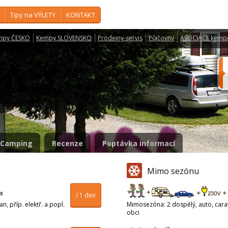
Tipy na VÝLETY
KONTAKT
mpy ČESKO
Kempy SLOVENSKO
Prodejny-servis
Půjčovny
ASOCIACE kemp
Camping
Recenze
Poptávka informací
Mimo sezónu
/ 1 den
n, příp. elektř. a popl.
Mimosezóna: 2 dospělý, auto, carava
obci