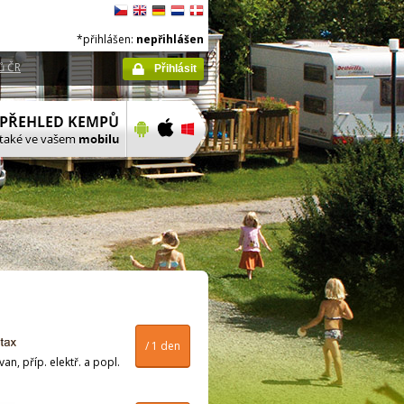
*přihlášen:
nepřihlášen
ů ČR
Přihlásit
/ 1 den
n, příp. elektř. a popl.