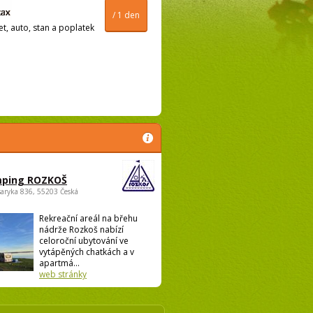
/ 1 den
t, auto, stan a poplatek
ping ROZKOŠ
saryka 836, 55203 Česká
Rekreační areál na břehu
nádrže Rozkoš nabízí
celoroční ubytování ve
vytápěných chatkách a v
apartmá...
web stránky