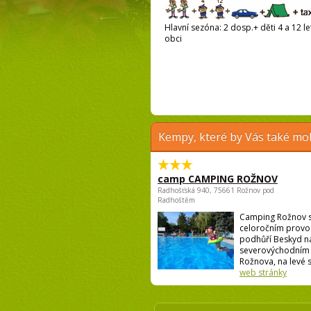
Hlavní sezóna: 2 dosp.+ děti 4 a 12 le
obci
Kempy, které by Vás také moh
camp CAMPING ROŽNOV
Radhošťská 940, 75661 Rožnov pod
Radhoštěm
Camping Rožnov 
celoročním provo
podhůří Beskyd n
severovýchodním 
Rožnova, na levé st
web stránky