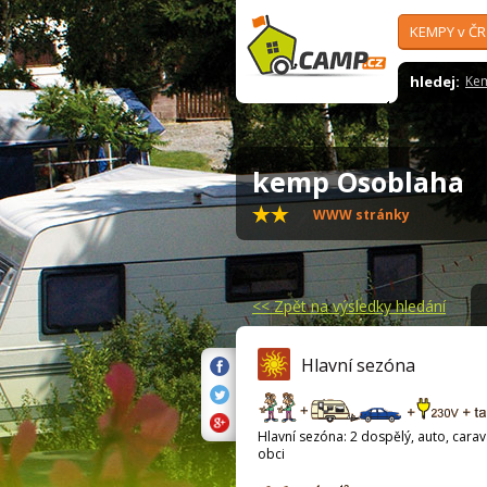
KEMPY v ČR
hledej:
Ke
kemp Osoblaha
WWW stránky
<<
Zpět na výsledky hledání
Hlavní sezóna
Hlavní sezóna: 2 dospělý, auto, carava
obci