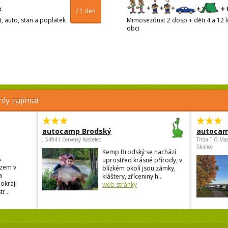
/ 1 den
t, auto, stan a poplatek
Mimosezóna: 2 dosp.+ děti 4 a 12 le
obci
ly zajímat
autocamp Brodský
autocam
, 54941 Červený Kostelec
Třída.T.G.Ma
Skalice
Kemp Brodský se nachází
s
uprostřed krásné přírody, v
zem v
blízkém okolí jsou zámky,
a
kláštery, zříceniny h...
okraji
web stránky
r...