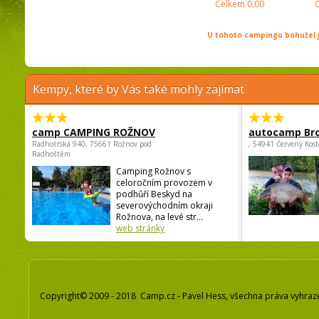
Celkem
0,00
U tohoto campingu bohužel j
Kempy, které by Vás také mohly zajímat
camp CAMPING ROŽNOV
autocamp Br
Radhošťská 940, 75661 Rožnov pod
, 54941 Červený Kost
Radhoštěm
Camping Rožnov s
celoročním provozem v
podhůří Beskyd na
severovýchodním okraji
Rožnova, na levé str...
web stránky
Copyright© 2009 - 2018 Camp.cz - Pavel Hess, všechna práva vyhraz