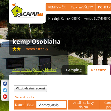
KEMPY v ČR
Tipy na VÝLETY
KONTAK
hledej:
Kempy ČESKO
Kempy SLOVENSKO
kemp Osoblaha
WWW stránky
<<
Zpět na výsledky hledání
Camping
Recenze
Vložit vlastní recenzi
Seřadit podle
Areál - celkový
Camp
Datum
Foto
dojem
pev