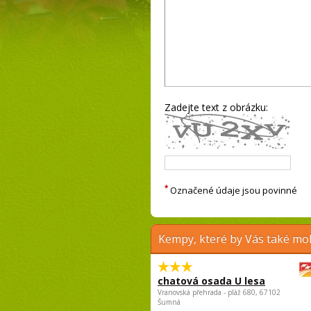
Zadejte text z obrázku:
*
Označené údaje jsou povinné
Kempy, které by Vás také moh
chatová osada U lesa
Vranovská přehrada - pláž 680, 67102
Šumná