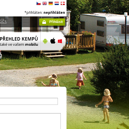
*přihlášen:
nepřihlášen
ů ČR
Přihlásit