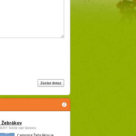
 Žebrákov
58291 Světlá nad Sázavou
Camping Žebrákov je