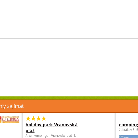
ly zajímat
holiday park Vranovská
camping
pláž
Žebrákov 3, 
Areál kempingu - Vranovská pláž 1,