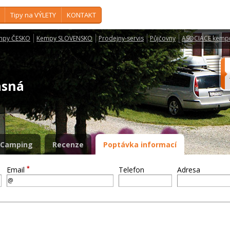
Tipy na VÝLETY
KONTAKT
mpy ČESKO
Kempy SLOVENSKO
Prodejny-servis
Půjčovny
ASOCIACE kemp
Řásná
Camping
Recenze
Poptávka informací
*
Email
Telefon
Adresa