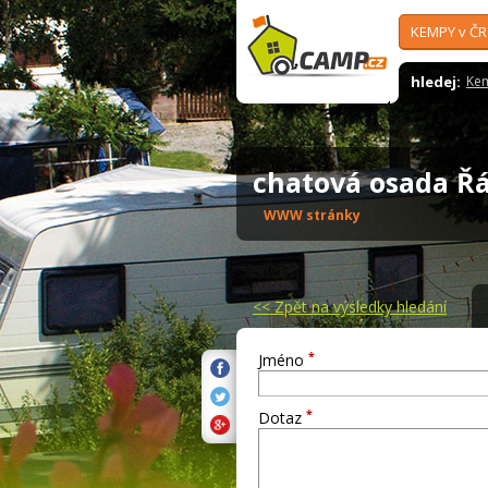
KEMPY v ČR
hledej:
Ke
chatová osada 
WWW stránky
<<
Zpět na výsledky hledání
*
Jméno
*
Dotaz