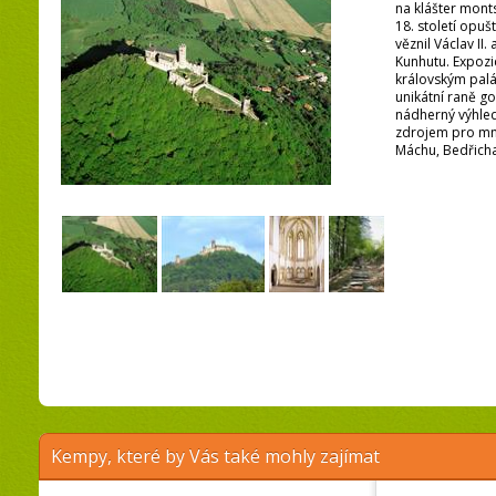
na klášter mont
18. století opu
věznil Václav II
Kunhutu. Expozic
královským pal
unikátní raně go
nádherný výhled
zdrojem pro mno
Máchu, Bedřicha
Kempy, které by Vás také mohly zajímat