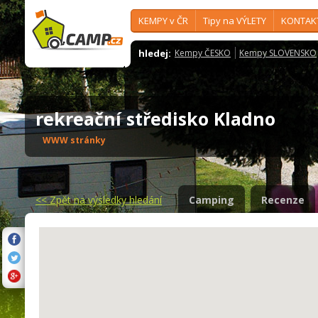
KEMPY v ČR
Tipy na VÝLETY
KONTAK
hledej:
Kempy ČESKO
Kempy SLOVENSKO
rekreační středisko Kladno
WWW stránky
<<
Zpět na výsledky hledání
Camping
Recenze