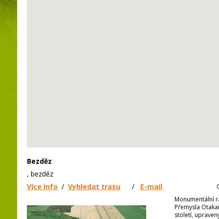
Bezděz
, bezděz
Více info
/
Vyhledat trasu
/
E-mail
Monumentální ra
Přemysla Otakara
století, uprave