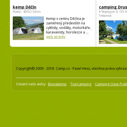
kemp Děčín
camping Dru
Polabí , 40502 Děčín
K Reporyjim 4, 155 0
Trebonice
Kemp v centru Děčína je
zaměřený především na
cyklisty, vodáky, motorkáře,
karavanisty, horolezce a ...
web stránky
Copyright© 2009 - 2018 Camp.cz - Pavel Hess, všechna práva vyhraz
Ostatní naše weby:
Bezvakemp
TopCamping
Camping Oase Pra