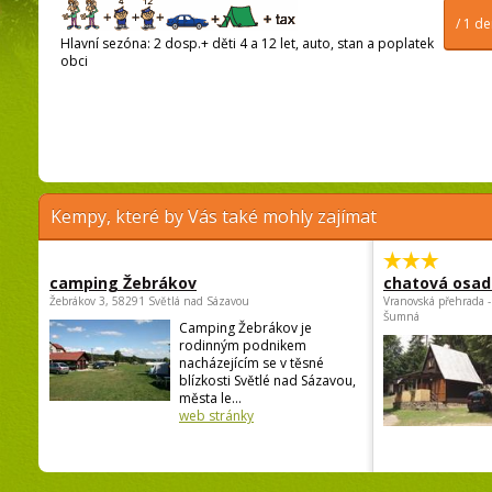
/ 1 d
Hlavní sezóna: 2 dosp.+ děti 4 a 12 let, auto, stan a poplatek
obci
Kempy, které by Vás také mohly zajímat
camping Žebrákov
chatová osad
Žebrákov 3, 58291 Světlá nad Sázavou
Vranovská přehrada -
Šumná
Camping Žebrákov je
rodinným podnikem
nacházejícím se v těsné
blízkosti Světlé nad Sázavou,
města le...
web stránky