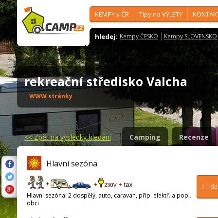
KEMPY v ČR
Tipy na VÝLETY
KONTAK
hledej:
Kempy ČESKO
Kempy SLOVENSKO
rekreační středisko Valcha
WWW stránky
<<
Zpět na výsledky hledání
Camping
Recenze
Hlavní sezóna
/ 1 d
Hlavní sezóna: 2 dospělý, auto, caravan, příp. elektř. a popl.
obci