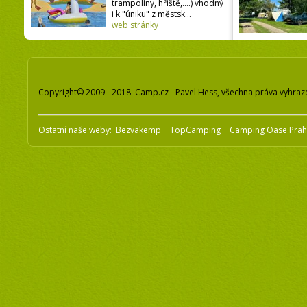
trampolíny, hřiště,....) vhodný
i k "úniku" z městsk...
web stránky
Copyright© 2009 - 2018 Camp.cz - Pavel Hess, všechna práva vyhraz
Ostatní naše weby:
Bezvakemp
TopCamping
Camping Oase Pra