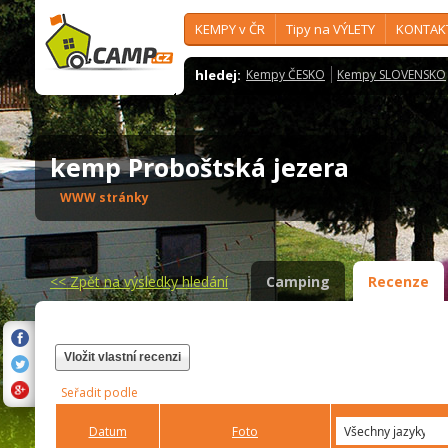
KEMPY v ČR
Tipy na VÝLETY
KONTAK
hledej:
Kempy ČESKO
Kempy SLOVENSKO
kemp Proboštská jezera
WWW stránky
<<
Zpět na výsledky hledání
Camping
Recenze
Vložit vlastní recenzi
Seřadit podle
Datum
Foto