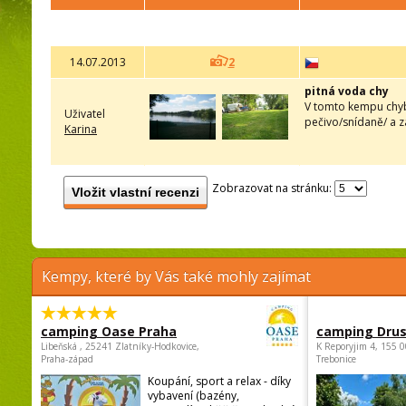
14.07.2013
2
pitná voda chy
V tomto kempu chybí
Uživatel
pečivo/snídaně/ a z
Karina
Zobrazovat na stránku:
Vložit vlastní recenzi
Kempy, které by Vás také mohly zajímat
camping Oase Praha
camping Dru
Libeňská , 25241 Zlatníky-Hodkovice,
K Reporyjim 4, 155 0
Praha-západ
Trebonice
Koupání, sport a relax - díky
vybavení (bazény,