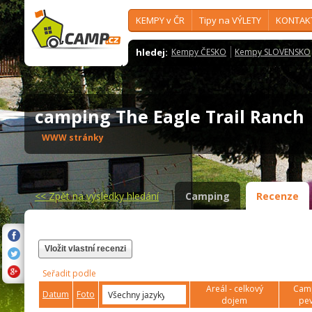
KEMPY v ČR
Tipy na VÝLETY
KONTAK
hledej:
Kempy ČESKO
Kempy SLOVENSKO
camping The Eagle Trail Ranc
WWW stránky
<<
Zpět na výsledky hledání
Camping
Recenze
Vložit vlastní recenzi
Seřadit podle
Areál - celkový
Camp
Datum
Foto
dojem
pev