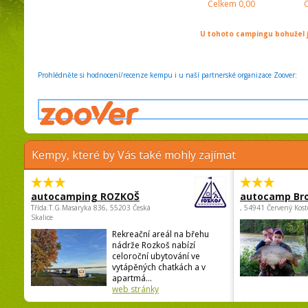
Celkem
0,00
U tohoto campingu bohužel j
Prohlédněte si hodnocení/recenze kempu i u naší partnerské organizace Zoover:
Kempy, které by Vás také mohly zajímat
autocamping ROZKOŠ
autocamp Br
Třída.T.G.Masaryka 836, 55203 Česká
, 54941 Červený Kost
Skalice
Rekreační areál na břehu
nádrže Rozkoš nabízí
celoroční ubytování ve
vytápěných chatkách a v
apartmá...
web stránky