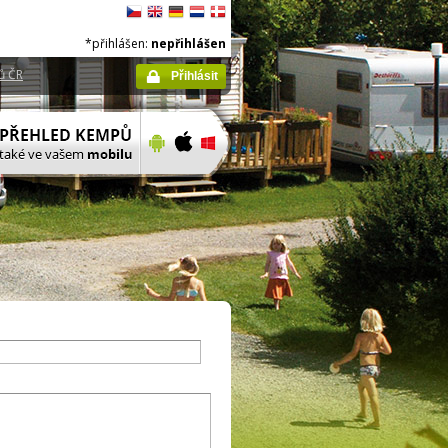
*přihlášen:
nepřihlášen
ů ČR
Přihlásit