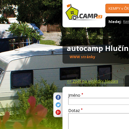
KEMPY v ČR
hledej:
Ke
autocamp Hlučí
WWW stránky
<<
Zpět na výsledky hledání
*
Jméno
*
Dotaz