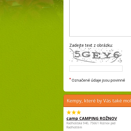
Zadejte text z obrázku:
*
Označené údaje jsou povinné
Kempy, které by Vás také moh
camp CAMPING ROŽNOV
Radhošťská 940, 75661 Rožnov pod
Radhoštěm