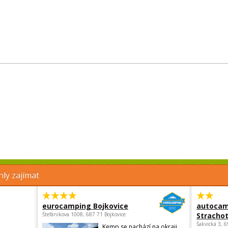
ly zajímat
eurocamping Bojkovice
autocam
Štefánikova 1008, 687 71 Bojkovice
Strachot
Šakvická 3, 
Kemp se nachází na okraji