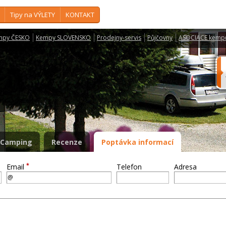
Tipy na VÝLETY
KONTAKT
mpy ČESKO
Kempy SLOVENSKO
Prodejny-servis
Půjčovny
ASOCIACE kemp
n
Camping
Recenze
Poptávka informací
*
Email
Telefon
Adresa