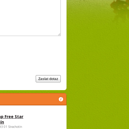
p Free Star
ín
693 01 Strachotín