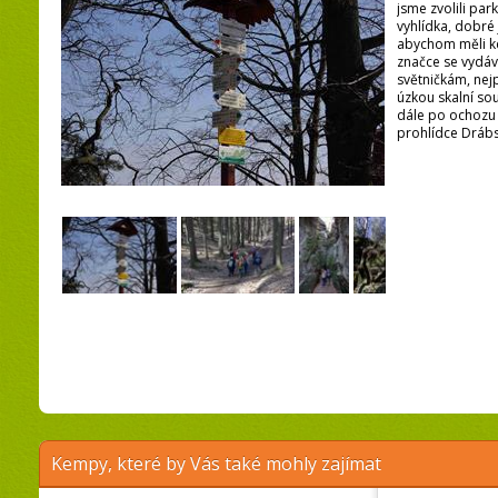
jsme zvolili par
vyhlídka, dobré 
abychom měli k
značce se vyd
světničkám, nej
úzkou skalní so
dále po ochozu 
prohlídce Drábs
Kempy, které by Vás také mohly zajímat