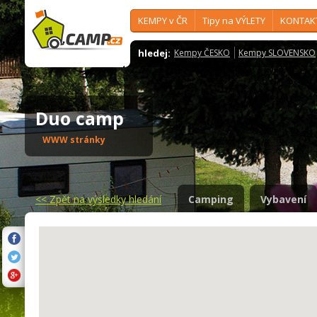
KEMPY v ČR
Tipy na VÝLETY
KONTAK
hledej:
Kempy ČESKO
Kempy SLOVENSKO
Duo camp
WWW stránky
<<
Zpět na výsledky hledání
Camping
Vybavení