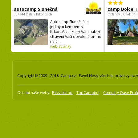
autocamp Slunečná
camp Dolce T
, 54344 Čistá v Krkonoších
Oblanov 37, 54101 
Autocamp Slunečná je
jediným kempem v
Krkonoších, který Vám nabízí
strávení Vaší dovolené přímo
na ú...
web stránky
Copyright© 2009 - 2018 Camp.cz - Pavel Hess, všechna práva vyhraz
Ostatní naše weby:
Bezvakemp
TopCamping
Camping Oase Pra