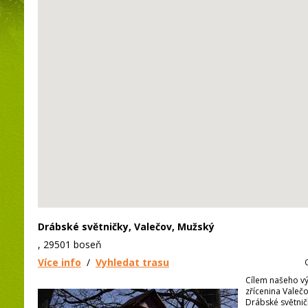
Drábské světničky, Valečov, Mužský
, 29501 boseň
Více info
/
Vyhledat trasu
Cílem našeho vý
zřícenina Valeč
Drábské světnič