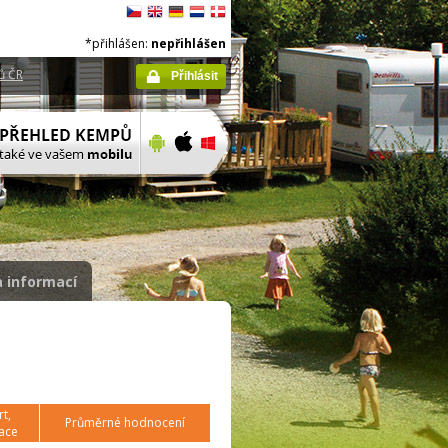
*přihlášen:
nepřihlášen
ů ČR
Přihlásit
 informací
t,
Průměrné hodnocení
ace