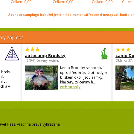
Celkem
0,00
Celkem
0,00
Celkem
0,00
Celke
U tohoto campingu bohužel ještě nikdo komentář/recenzi nenapsal. Buďte prv
ly zajímat
autocamp Brodský
camp Do
, 54941 Červený Kostelec
Oblanov 37,
Kemp Brodský se nachází
a břehu
uprostřed krásné přírody, v
ízí
blízkém okolí jsou zámky,
ní ve
kláštery, zříceniny h...
ch a v
web stránky
avel Hess, všechna práva vyhrazena