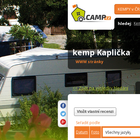
KEMPY v ČR
hledej:
Ke
kemp Kaplička
WWW stránky
<<
Zpět na výsledky hledání
Vložit vlastní recenzi
Seřadit podle
Datum
Foto