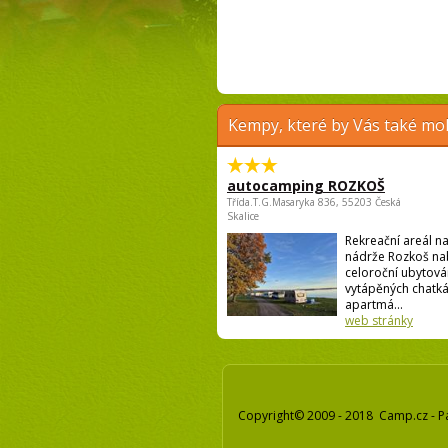
Kempy, které by Vás také moh
autocamping ROZKOŠ
Třída.T.G.Masaryka 836, 55203 Česká
Skalice
Rekreační areál n
nádrže Rozkoš nab
celoroční ubytová
vytápěných chatká
apartmá...
web stránky
Copyright© 2009 - 2018 Camp.cz - P