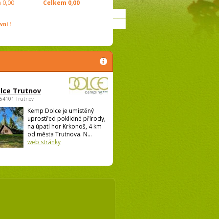
m
0,00
Celkem
0,00
ní !
lce Trutnov
 54101 Trutnov
Kemp Dolce je umístěný
uprostřed poklidné přírody,
na úpatí hor Krkonoš, 4 km
od města Trutnova. N...
web stránky