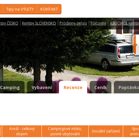
Tipy na VÝLETY
KONTAKT
mpy ČESKO
Kempy SLOVENSKO
Prodejny-servis
Půjčovny
ASOCIACE kemp
Camping
Vybavení
Recenze
Ceník
Poptávka
Areál - celkový
Campingové místo,
Spor
Sociální zařízení
dojem
pevné ubytování
anim